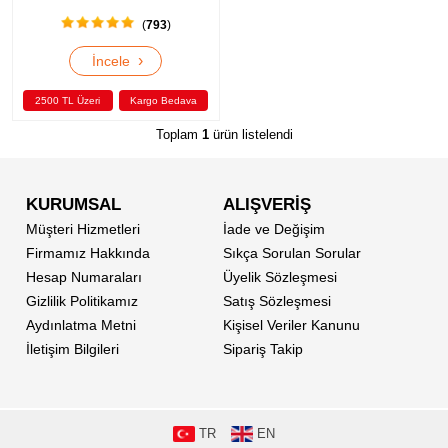
(
793
)
›
İncele
2500 TL Üzeri
Kargo Bedava
Toplam
1
ürün listelendi
KURUMSAL
ALIŞVERİŞ
Müşteri Hizmetleri
İade ve Değişim
Firmamız Hakkında
Sıkça Sorulan Sorular
Hesap Numaraları
Üyelik Sözleşmesi
Gizlilik Politikamız
Satış Sözleşmesi
Aydınlatma Metni
Kişisel Veriler Kanunu
İletişim Bilgileri
Sipariş Takip
TR
EN