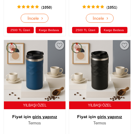
(
1050
)
(
1051
)
›
›
İncele
İncele
2500 TL Üzeri
Kargo Bedava
2500 TL Üzeri
Kargo Bedava
YILBAŞI ÖZEL
YILBAŞI ÖZEL
Fiyat için
giriş yapınız
Fiyat için
giriş yapınız
Termos
Termos