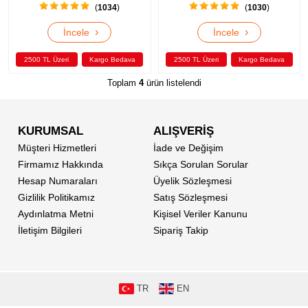
(
1034
)
(
1030
)
›
›
İncele
İncele
2500 TL Üzeri
Kargo Bedava
2500 TL Üzeri
Kargo Bedava
Toplam
4
ürün listelendi
KURUMSAL
ALIŞVERİŞ
Müşteri Hizmetleri
İade ve Değişim
Firmamız Hakkında
Sıkça Sorulan Sorular
Hesap Numaraları
Üyelik Sözleşmesi
Gizlilik Politikamız
Satış Sözleşmesi
Aydınlatma Metni
Kişisel Veriler Kanunu
İletişim Bilgileri
Sipariş Takip
TR
EN