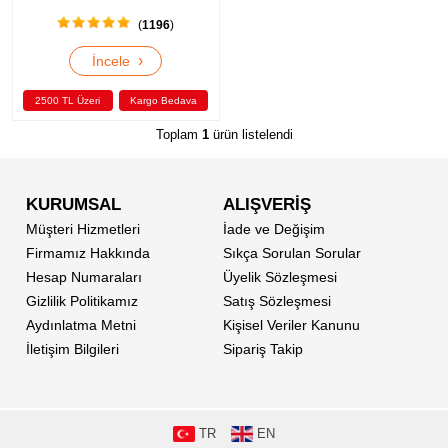
(
1196
)
›
İncele
2500 TL Üzeri
Kargo Bedava
Toplam
1
ürün listelendi
KURUMSAL
ALIŞVERİŞ
Müşteri Hizmetleri
İade ve Değişim
Firmamız Hakkında
Sıkça Sorulan Sorular
Hesap Numaraları
Üyelik Sözleşmesi
Gizlilik Politikamız
Satış Sözleşmesi
Aydınlatma Metni
Kişisel Veriler Kanunu
İletişim Bilgileri
Sipariş Takip
TR
EN