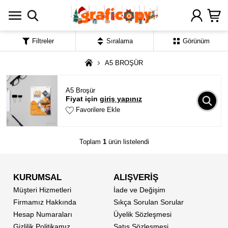
Filtreler
Sıralama
Görünüm
A5 BROŞÜR
A5 Broşür
Fiyat için
giriş yapınız
Favorilere Ekle
Toplam
1
ürün listelendi
KURUMSAL
ALIŞVERİŞ
Müşteri Hizmetleri
İade ve Değişim
Firmamız Hakkında
Sıkça Sorulan Sorular
Hesap Numaraları
Üyelik Sözleşmesi
Gizlilik Politikamız
Satış Sözleşmesi