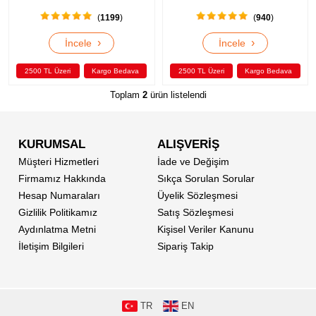
(
1199
)
(
940
)
›
›
İncele
İncele
2500 TL Üzeri
Kargo Bedava
2500 TL Üzeri
Kargo Bedava
Toplam
2
ürün listelendi
KURUMSAL
ALIŞVERİŞ
Müşteri Hizmetleri
İade ve Değişim
Firmamız Hakkında
Sıkça Sorulan Sorular
Hesap Numaraları
Üyelik Sözleşmesi
Gizlilik Politikamız
Satış Sözleşmesi
Aydınlatma Metni
Kişisel Veriler Kanunu
İletişim Bilgileri
Sipariş Takip
TR
EN