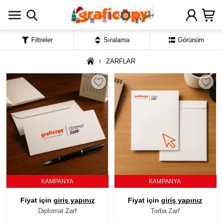
Filtreler
Sıralama
Görünüm
ZARFLAR
KAMPANYA
KAMPANYA
Fiyat için
giriş yapınız
Fiyat için
giriş yapınız
Diplomat Zarf
Torba Zarf