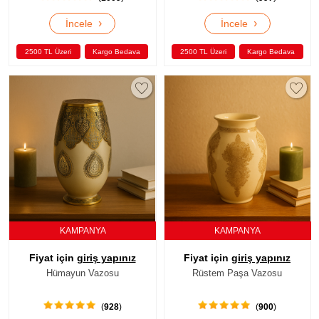
›
›
İncele
İncele
2500 TL Üzeri
Kargo Bedava
2500 TL Üzeri
Kargo Bedava
KAMPANYA
KAMPANYA
Fiyat için
giriş yapınız
Fiyat için
giriş yapınız
Hümayun Vazosu
Rüstem Paşa Vazosu
(
928
)
(
900
)