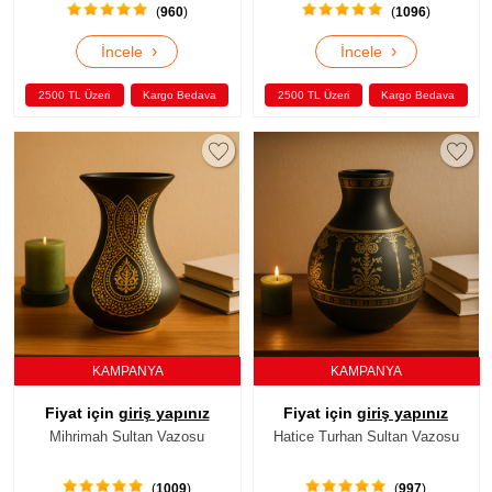
(
960
)
(
1096
)
›
›
İncele
İncele
2500 TL Üzeri
Kargo Bedava
2500 TL Üzeri
Kargo Bedava
KAMPANYA
KAMPANYA
Fiyat için
giriş yapınız
Fiyat için
giriş yapınız
Mihrimah Sultan Vazosu
Hatice Turhan Sultan Vazosu
(
1009
)
(
997
)