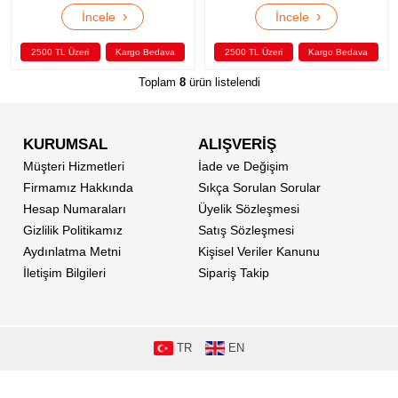
›
›
İncele
İncele
2500 TL Üzeri
Kargo Bedava
2500 TL Üzeri
Kargo Bedava
Toplam
8
ürün listelendi
KURUMSAL
ALIŞVERİŞ
Müşteri Hizmetleri
İade ve Değişim
Firmamız Hakkında
Sıkça Sorulan Sorular
Hesap Numaraları
Üyelik Sözleşmesi
Gizlilik Politikamız
Satış Sözleşmesi
Aydınlatma Metni
Kişisel Veriler Kanunu
İletişim Bilgileri
Sipariş Takip
TR
EN