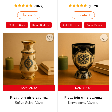
(
1027
)
(
1029
)
›
›
İncele
İncele
2500 TL Üzeri
Kargo Bedava
2500 TL Üzeri
Kargo Bedava
KAMPANYA
KAMPANYA
Fiyat için
giriş yapınız
Fiyat için
giriş yapınız
Safiye Sultan Vazo
Kervansaray Vazosu