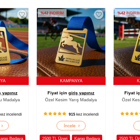
%42
İNDİRİM
%42
İNDİRİ
NYA
KAMPANYA
K
ş yapınız
Fiyat için
giriş yapınız
Fiyat i
u Madalya
Özel Kesim Yarış Madalya
Özel Kes
kez incelendi
915
kez incelendi
›
›
e
İncele
argo Bedava
2500 TL Üzeri
Kargo Bedava
2500 TL Üz