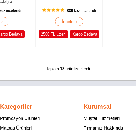
adalya
kez incelendi
889
kez incelendi
›
›
e
İncele
argo Bedava
2500 TL Üzeri
Kargo Bedava
Toplam
18
ürün listelendi
Kategoriler
Kurumsal
Promosyon Ürünleri
Müşteri Hizmetleri
Matbaa Ürünleri
Firmamız Hakkında