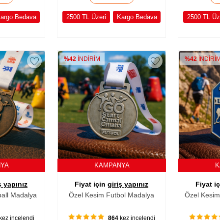
argo Bedava
2500 TL Üzeri
Kargo Bedava
2500 TL Üz
%42
İNDİRİM
%42
İNDİRİ
NYA
KAMPANYA
K
ş yapınız
Fiyat için
giriş yapınız
Fiyat i
ball Madalya
Özel Kesim Futbol Madalya
Özel Kesim 
kez incelendi
864
kez incelendi