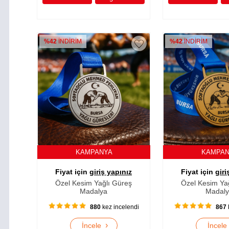
%42
İNDİRİM
%42
İNDİRİM
KAMPANYA
KAMPA
Fiyat için
giriş yapınız
Fiyat için
giri
Özel Kesim Yağlı Güreş
Özel Kesim Ya
Madalya
Madal
880
kez incelendi
867
›
İncele
İncel