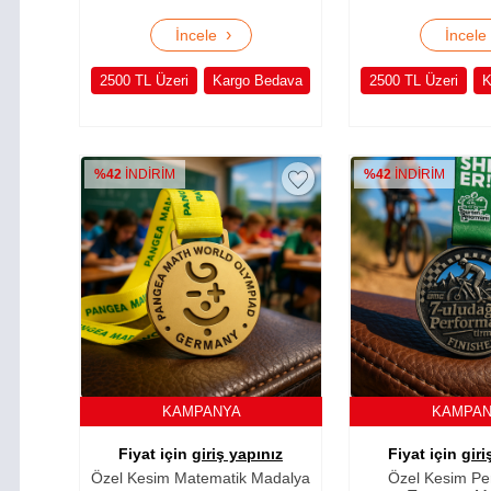
›
İncele
İncel
2500 TL Üzeri
Kargo Bedava
2500 TL Üzeri
K
%42
İNDİRİM
%42
İNDİRİM
KAMPANYA
KAMPA
Fiyat için
giriş yapınız
Fiyat için
giri
Özel Kesim Matematik Madalya
Özel Kesim Pe