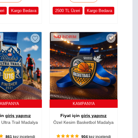
eri
Kargo Bedava
2500 TL Üzeri
Kargo Bedava
M
%42
İNDİRİM
AMPANYA
KAMPANYA
çin
giriş yapınız
Fiyat için
giriş yapınız
Ultra Trail Madalya
Özel Kesim Basketbol Madalya
861
kez incelendi
904
kez incelendi