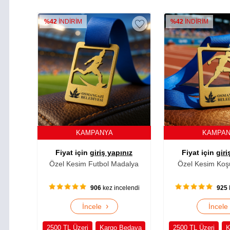
%42
İNDİRİM
%42
İNDİRİM
KAMPANYA
KAMPA
Fiyat için
giriş yapınız
Fiyat için
giri
Özel Kesim Futbol Madalya
Özel Kesim Koş
906
kez incelendi
925
›
İncele
İncel
2500 TL Üzeri
Kargo Bedava
2500 TL Üzeri
K