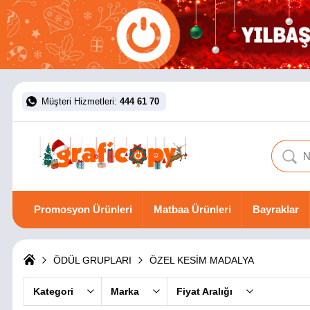
Müşteri Hizmetleri:
444 61 70
Promosyon Ürünleri
Matbaa Ürünleri
Bayraklar
ÖDÜL GRUPLARI
ÖZEL KESİM MADALYA
Kategori
Marka
Fiyat Aralığı