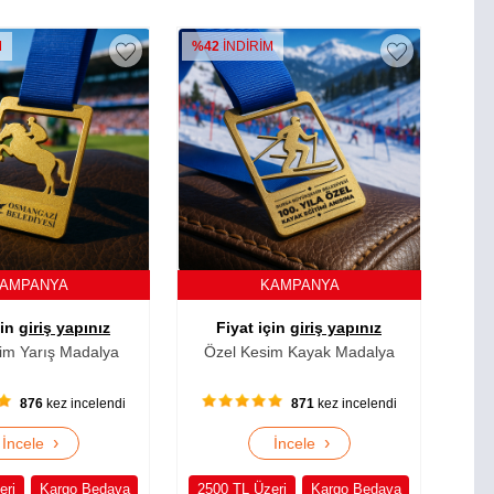
M
%42
İNDİRİM
AMPANYA
KAMPANYA
çin
giriş yapınız
Fiyat için
giriş yapınız
im Yarış Madalya
Özel Kesim Kayak Madalya
876
kez incelendi
871
kez incelendi
›
›
İncele
İncele
eri
Kargo Bedava
2500 TL Üzeri
Kargo Bedava