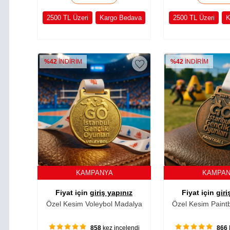
2500 TL Üzeri
Kargo Bedava
2500 TL Üzeri
K
%42
İNDİRİM
%42
İNDİRİM
KAMPANYA
KAMPA
Fiyat için
giriş yapınız
Fiyat için
giri
Özel Kesim Voleybol Madalya
Özel Kesim Paint
858
kez incelendi
866