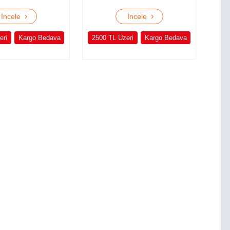
›
›
İncele
İncele
eri
Kargo Bedava
2500 TL Üzeri
Kargo Bedava