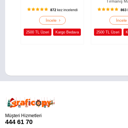
Tırmanış M
872
kez incelendi
863
›
İncele
İncel
2500 TL Üzeri
Kargo Bedava
2500 TL Üzeri
K
Müşteri Hizmetleri
444 61 70