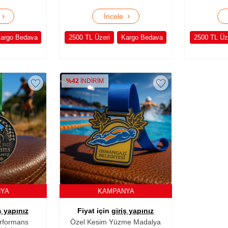
›
›
e
İncele
argo Bedava
2500 TL Üzeri
Kargo Bedava
2500 TL Üz
%42
İNDİRİM
NYA
KAMPANYA
ş yapınız
Fiyat için
giriş yapınız
rformans
Özel Kesim Yüzme Madalya