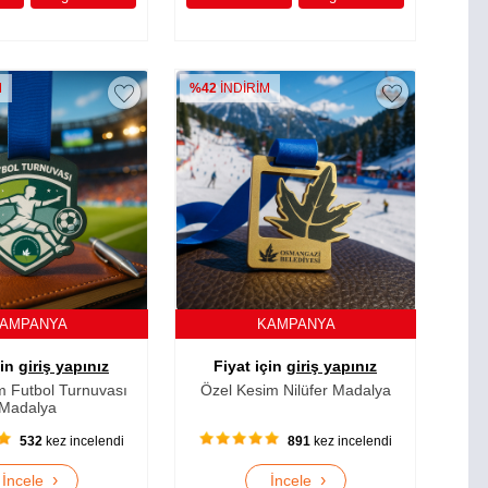
M
%42
İNDİRİM
AMPANYA
KAMPANYA
çin
giriş yapınız
Fiyat için
giriş yapınız
m Futbol Turnuvası
Özel Kesim Nilüfer Madalya
Madalya
532
kez incelendi
891
kez incelendi
›
›
İncele
İncele