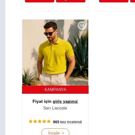
KAMPANYA
Fiyat için
giriş yapınız
Sarı Lacoste
965
kez incelendi
›
İncele