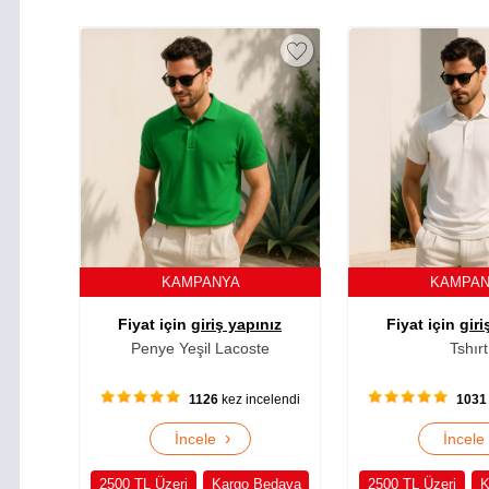
KAMPANYA
KAMPA
Fiyat için
giriş yapınız
Fiyat için
giri
Penye Yeşil Lacoste
Tshırt
1126
kez incelendi
1031
›
İncele
İncel
2500 TL Üzeri
Kargo Bedava
2500 TL Üzeri
K