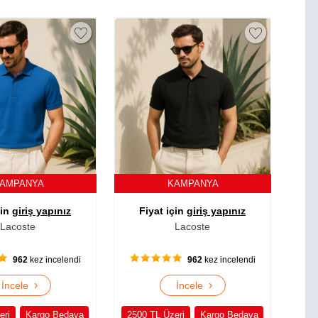
AMPANYA
KAMPANYA
çin
giriş yapınız
Fiyat için
giriş yapınız
Lacoste
Lacoste
962
kez incelendi
962
kez incelendi
›
›
İncele
İncele
eri
Kargo Bedava
2500 TL Üzeri
Kargo Bedava