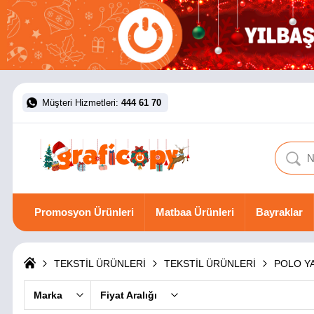
Müşteri Hizmetleri:
444 61 70
Promosyon Ürünleri
Matbaa Ürünleri
Bayraklar
TEKSTİL ÜRÜNLERİ
TEKSTİL ÜRÜNLERİ
POLO Y
Marka
Fiyat Aralığı