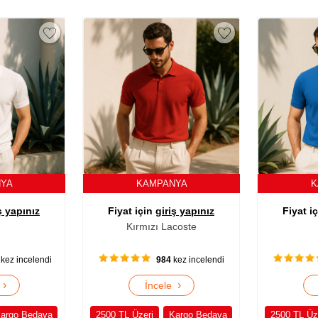
NYA
KAMPANYA
K
ş yapınız
Fiyat için
giriş yapınız
Fiyat i
Kırmızı Lacoste
kez incelendi
984
kez incelendi
›
›
e
İncele
argo Bedava
2500 TL Üzeri
Kargo Bedava
2500 TL Üz