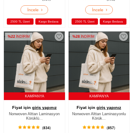
›
›
İncele
İncele
2500 TL Üzeri
Kargo Bedava
2500 TL Üzeri
Kargo Bedava
%22
İNDİRİM
%28
İNDİRİM
KAMPANYA
KAMPANYA
Fiyat için
giriş yapınız
Fiyat için
giriş yapınız
Nonwoven Alttan Laminasyon
Nonwoven Alttan Laminasyonlu
Körüklü...
Körük...
(
834
)
(
857
)