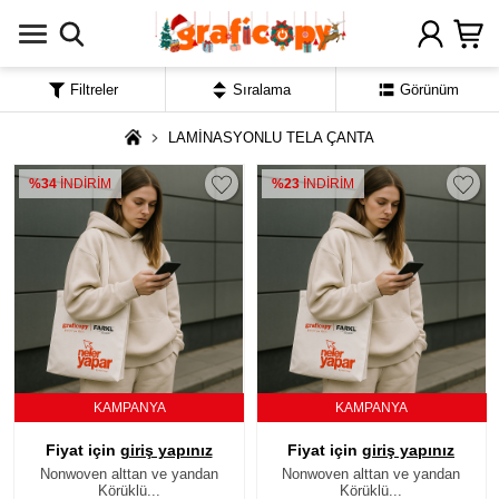
Filtreler
Sıralama
Görünüm
LAMİNASYONLU TELA ÇANTA
%34
İNDİRİM
%23
İNDİRİM
KAMPANYA
KAMPANYA
Fiyat için
giriş yapınız
Fiyat için
giriş yapınız
Nonwoven alttan ve yandan
Nonwoven alttan ve yandan
Körüklü...
Körüklü...