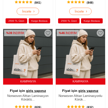
(
841
)
(
848
)
›
›
İncele
İncele
2500 TL Üzeri
Kargo Bedava
2500 TL Üzeri
Kargo Bedava
%39
İNDİRİM
%46
İNDİRİM
KAMPANYA
KAMPANYA
Fiyat için
giriş yapınız
Fiyat için
giriş yapınız
Nonwoven Alttan Laminasyon
Nonwoven Alttan Laminasyonlu
Körüklü...
Körük...
(
826
)
(
832
)