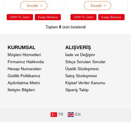
›
›
İncele
İncele
2500 TL Üzeri
Kargo Bedava
2500 TL Üzeri
Kargo Bedava
Toplam
8
ürün listelendi
KURUMSAL
ALIŞVERİŞ
Müşteri Hizmetleri
İade ve Değişim
Firmamız Hakkında
Sıkça Sorulan Sorular
Hesap Numaraları
Üyelik Sözleşmesi
Gizlilik Politikamız
Satış Sözleşmesi
Aydınlatma Metni
Kişisel Veriler Kanunu
İletişim Bilgileri
Sipariş Takip
TR
EN