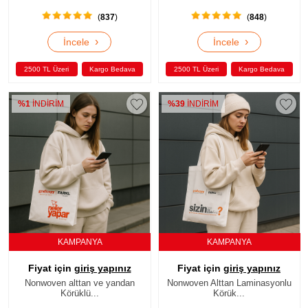
(
837
)
(
848
)
›
›
İncele
İncele
2500 TL Üzeri
Kargo Bedava
2500 TL Üzeri
Kargo Bedava
%1
İNDİRİM
%39
İNDİRİM
KAMPANYA
KAMPANYA
Fiyat için
giriş yapınız
Fiyat için
giriş yapınız
Nonwoven alttan ve yandan
Nonwoven Alttan Laminasyonlu
Körüklü...
Körük...