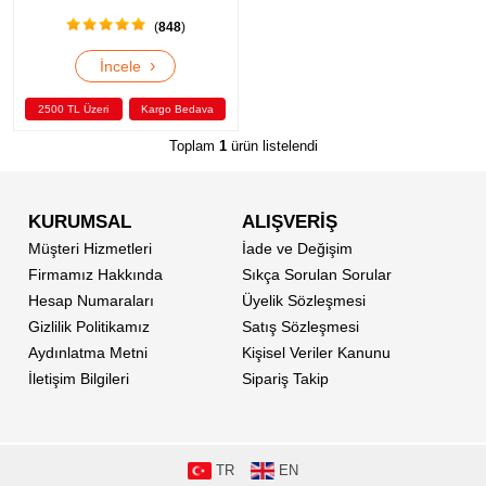
(
848
)
›
İncele
2500 TL Üzeri
Kargo Bedava
Toplam
1
ürün listelendi
KURUMSAL
ALIŞVERİŞ
Müşteri Hizmetleri
İade ve Değişim
Firmamız Hakkında
Sıkça Sorulan Sorular
Hesap Numaraları
Üyelik Sözleşmesi
Gizlilik Politikamız
Satış Sözleşmesi
Aydınlatma Metni
Kişisel Veriler Kanunu
İletişim Bilgileri
Sipariş Takip
TR
EN