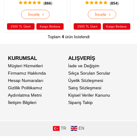
(
866
)
(
854
)
›
›
İncele
İncele
2500 TL Üzeri
Kargo Bedava
2500 TL Üzeri
Kargo Bedava
Toplam
4
ürün listelendi
KURUMSAL
ALIŞVERİŞ
Müşteri Hizmetleri
İade ve Değişim
Firmamız Hakkında
Sıkça Sorulan Sorular
Hesap Numaraları
Üyelik Sözleşmesi
Gizlilik Politikamız
Satış Sözleşmesi
Aydınlatma Metni
Kişisel Veriler Kanunu
İletişim Bilgileri
Sipariş Takip
TR
EN