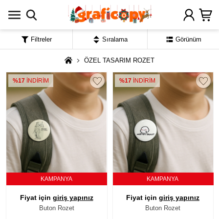
Filtreler
Sıralama
Görünüm
ÖZEL TASARIM ROZET
%17
İNDİRİM
%17
İNDİRİM
KAMPANYA
KAMPANYA
Fiyat için
giriş yapınız
Fiyat için
giriş yapınız
Buton Rozet
Buton Rozet