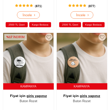
(
871
)
(
877
)
›
›
İncele
İncele
2500 TL Üzeri
Kargo Bedava
2500 TL Üzeri
Kargo Bedava
%17
İNDİRİM
KAMPANYA
KAMPANYA
Fiyat için
giriş yapınız
Fiyat için
giriş yapınız
Buton Rozet
Buton Rozet