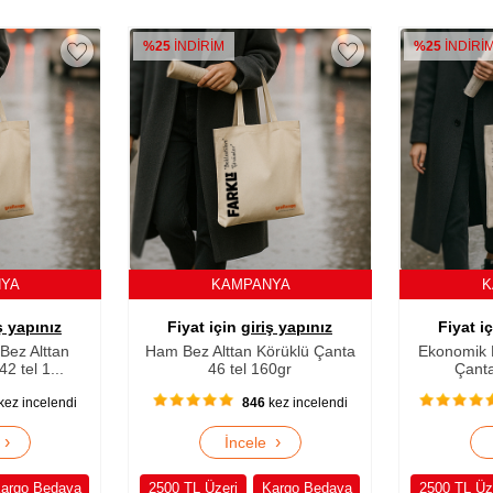
%25
İNDİRİM
%25
İNDİRİ
NYA
KAMPANYA
K
ş yapınız
Fiyat için
giriş yapınız
Fiyat i
ez Alttan
Ham Bez Alttan Körüklü Çanta
Ekonomik 
2 tel 1...
46 tel 160gr
Çanta
kez incelendi
846
kez incelendi
›
›
e
İncele
argo Bedava
2500 TL Üzeri
Kargo Bedava
2500 TL Üz