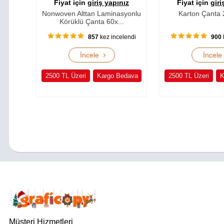
Fiyat için
giriş yapınız
Fiyat için
giri
Nonwoven Alttan Laminasyonlu
Karton Çanta
Körüklü Çanta 60x...
857
kez incelendi
900
›
İncele
İncel
2500 TL Üzeri
Kargo Bedava
2500 TL Üzeri
K
Müşteri Hizmetleri