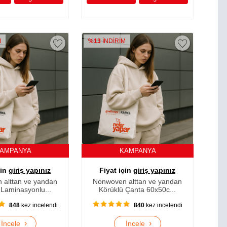
M
%13
İNDİRİM
AMPANYA
KAMPANYA
çin
giriş yapınız
Fiyat için
giriş yapınız
 alttan ve yandan
Nonwoven alttan ve yandan
 Laminasyonlu...
Körüklü Çanta 60x50c...
848
kez incelendi
840
kez incelendi
›
›
İncele
İncele