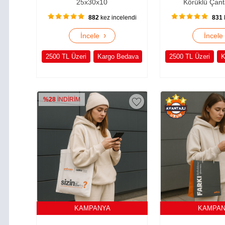
25x30x10
Körüklü Çant
882
kez incelendi
831
›
İncele
İncel
2500 TL Üzeri
Kargo Bedava
2500 TL Üzeri
K
%28
İNDİRİM
KAMPANYA
KAMPA