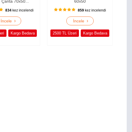
 Çanta 70x50...
60x50
834
kez incelendi
859
kez incelendi
›
›
İncele
İncele
eri
Kargo Bedava
2500 TL Üzeri
Kargo Bedava