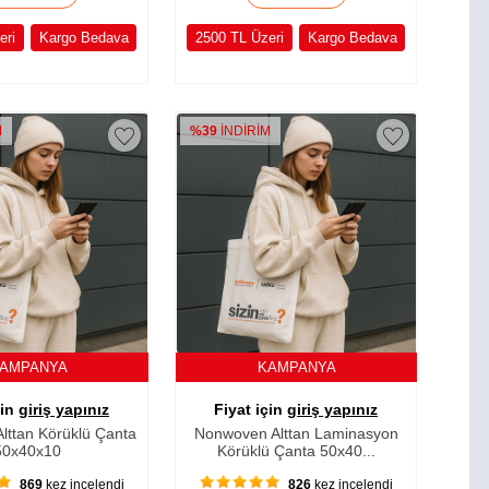
eri
Kargo Bedava
2500 TL Üzeri
Kargo Bedava
M
%39
İNDİRİM
AMPANYA
KAMPANYA
çin
giriş yapınız
Fiyat için
giriş yapınız
lttan Körüklü Çanta
Nonwoven Alttan Laminasyon
50x40x10
Körüklü Çanta 50x40...
869
kez incelendi
826
kez incelendi