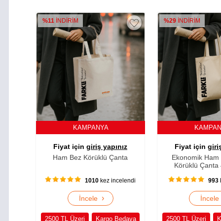
%11
İNDİRİM
%29
İNDİRİM
KAMPANYA
KAMPA
Fiyat için
giriş yapınız
Fiyat için
giri
Ham Bez Körüklü Çanta
Ekonomik Ham B
Körüklü Çanta 4
1010
kez incelendi
993
›
İncele
İncel
2500 TL Üzeri
Kargo Bedava
2500 TL Üzeri
K