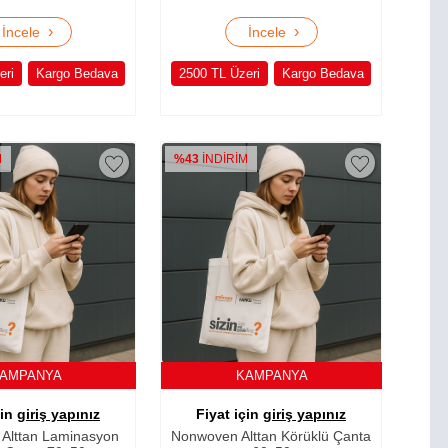
›
›
İncele
İncele
eri
Kargo Bedava
2500 TL Üzeri
Kargo Bedava
M
%43
İNDİRİM
AMPANYA
KAMPANYA
çin
giriş yapınız
Fiyat için
giriş yapınız
Alttan Laminasyon
Nonwoven Alttan Körüklü Çanta