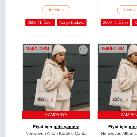
›
İncele
İncel
2500 TL Üzeri
Kargo Bedava
2500 TL Üzeri
K
%56
İNDİRİM
%46
İNDİRİM
KAMPANYA
KAMPA
Fiyat için
giriş yapınız
Fiyat için
giri
Nonwoven Alttan Körüklü Çanta
Nonwoven Alttan 