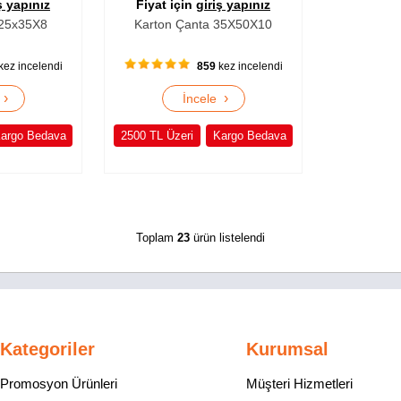
ş yapınız
Fiyat için
giriş yapınız
 25x35X8
Karton Çanta 35X50X10
kez incelendi
859
kez incelendi
›
›
e
İncele
argo Bedava
2500 TL Üzeri
Kargo Bedava
Toplam
23
ürün listelendi
Kategoriler
Kurumsal
Promosyon Ürünleri
Müşteri Hizmetleri