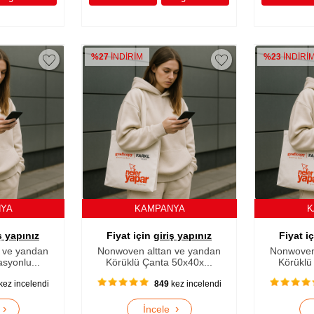
%27
İNDİRİM
%23
İNDİRİ
NYA
KAMPANYA
K
ş yapınız
Fiyat için
giriş yapınız
Fiyat i
 ve yandan
Nonwoven alttan ve yandan
Nonwoven
syonlu...
Körüklü Çanta 50x40x...
Körüklü
kez incelendi
849
kez incelendi
›
›
e
İncele