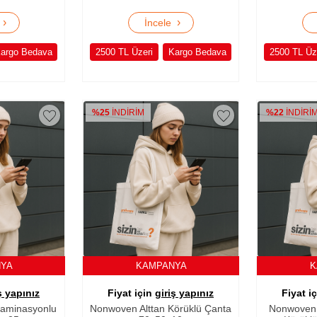
›
›
e
İncele
argo Bedava
2500 TL Üzeri
Kargo Bedava
2500 TL Üz
%25
İNDİRİM
%22
İNDİRİ
NYA
KAMPANYA
K
ş yapınız
Fiyat için
giriş yapınız
Fiyat i
Laminasyonlu
Nonwoven Alttan Körüklü Çanta
Nonwoven 