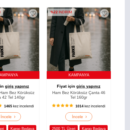
M
%22
İNDİRİM
AMPANYA
KAMPANYA
çin
giriş yapınız
Fiyat için
giriş yapınız
Ham Bez Körüksüz
Ham Bez Körüksüz Çanta 46
 42 Tel 140gr
Tel 160gr
1465
kez incelendi
1014
kez incelendi
›
›
İncele
İncele
eri
Kargo Bedava
2500 TL Üzeri
Kargo Bedava