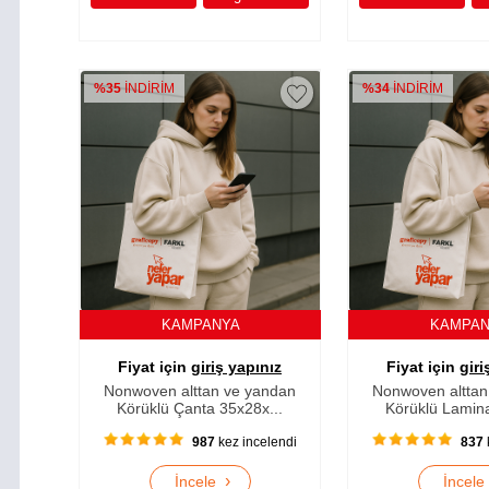
%35
İNDİRİM
%34
İNDİRİM
KAMPANYA
KAMPA
Fiyat için
giriş yapınız
Fiyat için
giri
Nonwoven alttan ve yandan
Nonwoven alttan
Körüklü Çanta 35x28x...
Körüklü Lamina
987
kez incelendi
837
›
İncele
İncel