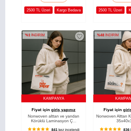
2500 TL Üzeri
Kargo Bedava
2500 TL Üzeri
K
%1
İNDİRİM
%48
İNDİRİM
KAMPANYA
KAMPA
Fiyat için
giriş yapınız
Fiyat için
giri
Nonwoven alttan ve yandan
Nonwoven Alttan K
Körüklü Laminasyon Ç...
35x40x
841
kez incelendi
836