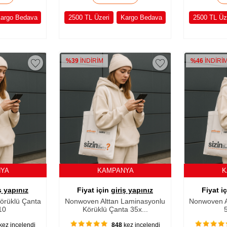
argo Bedava
2500 TL Üzeri
Kargo Bedava
2500 TL Üz
%39
İNDİRİM
%46
İNDİRİ
NYA
KAMPANYA
K
ş yapınız
Fiyat için
giriş yapınız
Fiyat i
örüklü Çanta
Nonwoven Alttan Laminasyonlu
Nonwoven A
10
Körüklü Çanta 35x...
kez incelendi
848
kez incelendi