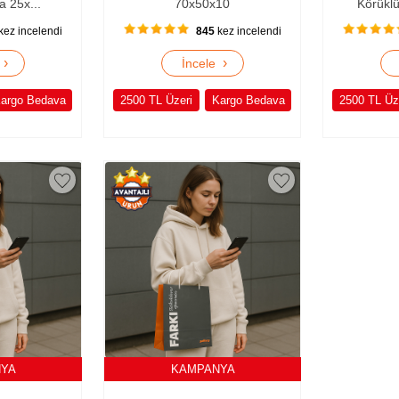
a 25x...
70x50x10
Körüklü
kez incelendi
845
kez incelendi
›
›
e
İncele
argo Bedava
2500 TL Üzeri
Kargo Bedava
2500 TL Üz
NYA
KAMPANYA