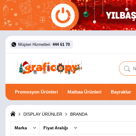
Müşteri Hizmetleri:
444 61 70
Promosyon Ürünleri
Matbaa Ürünleri
Bayraklar
DİSPLAY ÜRÜNLER
BRANDA
Marka
Fiyat Aralığı