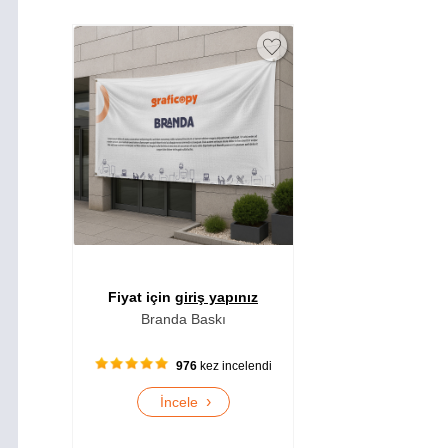
Fiyat için
giriş yapınız
Branda Baskı
976
kez incelendi
›
İncele