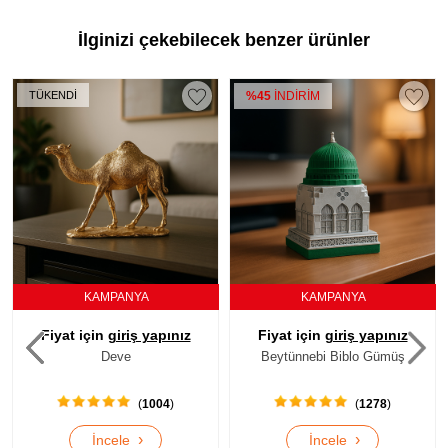
İlginizi çekebilecek benzer ürünler
%45
İNDİRİM
TÜKENDİ
KAMPANYA
KAMPANYA
ız
Fiyat için
giriş yapınız
Fiyat için
giriş yapınız
Beytünnebi Biblo Gümüş
Zürafa
(
1278
)
(
984
)
›
›
İncele
İncele