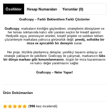
Özellikler
Hesap Numaraları
Yorumlar (0)
Graficopy – Farklı Beklentilere Farklı Çözümler
Graficopy
, markaların kimliğini güçlendiren, stratejilerini dönüştüren ve
her temas noktasında kalıcı etki yaratan seçkin bir kreatif ajanstır.
Hediyelik eşya, promosyon ürünleri, kreatif projeler ve outdoor reklam
çözümleriyle markalara yalnızca görünürlük değil;
prestij, sofistike bir
imza ve ayrıcalıklı bir deneyim
sunar.
Her proje, titizlikle planlanmış detaylar, yenilikçi tasarım anlayışı ve
stratejik yaklaşım ile şekillenir. Graficopy ile çalışmak, markanızın
lüks
bir dünya markası gibi konumlanmasını
, özgün bir imza kazanmasını
ve kalıcı değer yaratmasını sağlar.
Graficopy –
Neler Yapar!
Ürün Dokümanları
(
996
kez incelendi)