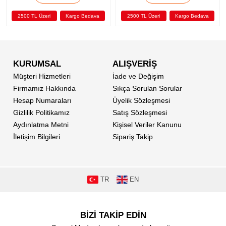
ava
2500 TL Üzeri
Kargo Bedava
2500 TL Üzeri
Kargo Bedav
KURUMSAL
ALIŞVERİŞ
Müşteri Hizmetleri
İade ve Değişim
Firmamız Hakkında
Sıkça Sorulan Sorular
Hesap Numaraları
Üyelik Sözleşmesi
Gizlilik Politikamız
Satış Sözleşmesi
Aydınlatma Metni
Kişisel Veriler Kanunu
İletişim Bilgileri
Sipariş Takip
TR
EN
BİZİ TAKİP EDİN