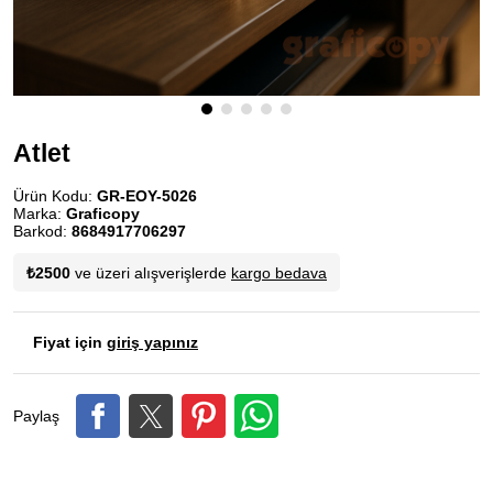
Atlet
Ürün Kodu:
GR-EOY-5026
Marka:
Graficopy
Barkod:
8684917706297
₺2500
ve üzeri alışverişlerde
kargo bedava
Fiyat için
giriş yapınız
Paylaş