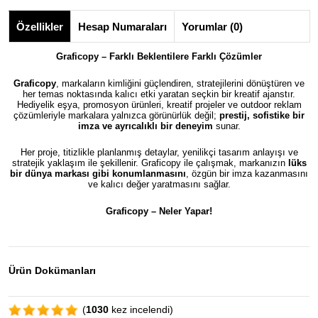
Özellikler
Hesap Numaraları
Yorumlar (0)
Graficopy – Farklı Beklentilere Farklı Çözümler
Graficopy
, markaların kimliğini güçlendiren, stratejilerini dönüştüren ve
her temas noktasında kalıcı etki yaratan seçkin bir kreatif ajanstır.
Hediyelik eşya, promosyon ürünleri, kreatif projeler ve outdoor reklam
çözümleriyle markalara yalnızca görünürlük değil;
prestij, sofistike bir
imza ve ayrıcalıklı bir deneyim
sunar.
Her proje, titizlikle planlanmış detaylar, yenilikçi tasarım anlayışı ve
stratejik yaklaşım ile şekillenir. Graficopy ile çalışmak, markanızın
lüks
bir dünya markası gibi konumlanmasını
, özgün bir imza kazanmasını
ve kalıcı değer yaratmasını sağlar.
Graficopy –
Neler Yapar!
Ürün Dokümanları
(
1030
kez incelendi)