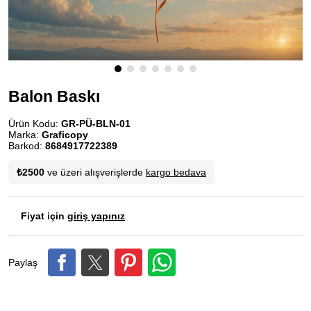
Balon Baskı
Ürün Kodu:
GR-PÜ-BLN-01
Marka:
Graficopy
Barkod:
8684917722389
₺2500
ve üzeri alışverişlerde
kargo bedava
Fiyat için
giriş yapınız
Paylaş