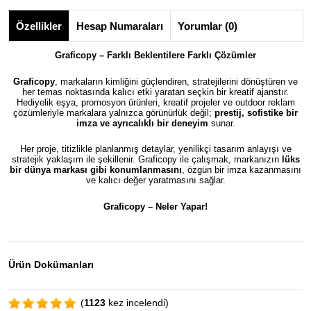
Özellikler
Hesap Numaraları
Yorumlar (0)
Graficopy – Farklı Beklentilere Farklı Çözümler
Graficopy
, markaların kimliğini güçlendiren, stratejilerini dönüştüren ve
her temas noktasında kalıcı etki yaratan seçkin bir kreatif ajanstır.
Hediyelik eşya, promosyon ürünleri, kreatif projeler ve outdoor reklam
çözümleriyle markalara yalnızca görünürlük değil;
prestij, sofistike bir
imza ve ayrıcalıklı bir deneyim
sunar.
Her proje, titizlikle planlanmış detaylar, yenilikçi tasarım anlayışı ve
stratejik yaklaşım ile şekillenir. Graficopy ile çalışmak, markanızın
lüks
bir dünya markası gibi konumlanmasını
, özgün bir imza kazanmasını
ve kalıcı değer yaratmasını sağlar.
Graficopy –
Neler Yapar!
Ürün Dokümanları
(
1123
kez incelendi)