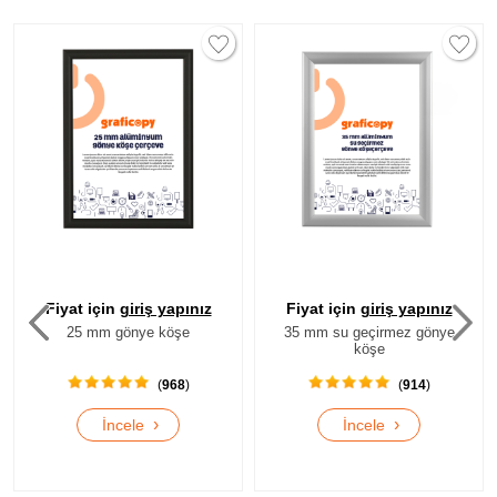
iyat için
giriş yapınız
Fiyat için
giriş yapınız
Fiy
25 mm gönye köşe
35 mm su geçirmez gönye
25 
köşe
(
968
)
(
914
)
›
›
İncele
İncele