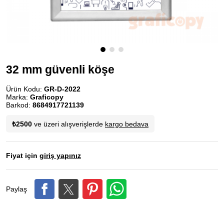
32 mm güvenli köşe
Ürün Kodu:
GR-D-2022
Marka:
Graficopy
Barkod:
8684917721139
₺2500
ve üzeri alışverişlerde
kargo bedava
Fiyat için
giriş yapınız
Paylaş