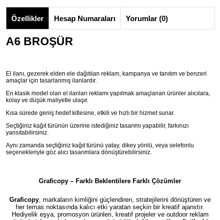
Özellikler
Hesap Numaraları
Yorumlar (0)
A6 BROŞÜR
El ilanı, gezerek elden ele dağıtılan reklam, kampanya ve tanıtım ve benzeri
amaçlar için tasarlanmış ilanlardır.
En klasik model olan el ilanları reklamı yapılmak amaçlanan ürünler alıcılara,
kolay ve düşük maliyetle ulaşır.
Kısa sürede geniş hedef kitlesine, etkili ve hızlı bir hizmet sunar.
Seçtiğiniz kağıt türünün üzerine istediğiniz tasarımı yapabilir, farkınızı
yansıtabilirsiniz.
Aynı zamanda seçtiğiniz kağıt türünü yatay, dikey yönlü, veya selefonlu
seçenekleriyle göz alıcı tasarımlara dönüştürebilirsiniz.
Graficopy – Farklı Beklentilere Farklı Çözümler
Graficopy
, markaların kimliğini güçlendiren, stratejilerini dönüştüren ve
her temas noktasında kalıcı etki yaratan seçkin bir kreatif ajanstır.
Hediyelik eşya, promosyon ürünleri, kreatif projeler ve outdoor reklam