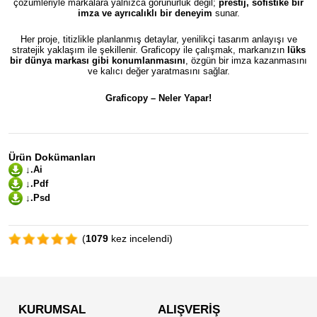
çözümleriyle markalara yalnızca görünürlük değil;
prestij, sofistike bir
imza ve ayrıcalıklı bir deneyim
sunar.
Her proje, titizlikle planlanmış detaylar, yenilikçi tasarım anlayışı ve
stratejik yaklaşım ile şekillenir. Graficopy ile çalışmak, markanızın
lüks
bir dünya markası gibi konumlanmasını
, özgün bir imza kazanmasını
ve kalıcı değer yaratmasını sağlar.
Graficopy –
Neler Yapar!
Ürün Dokümanları
↓.Ai
↓.Pdf
↓.Psd
(
1079
kez incelendi)
KURUMSAL
ALIŞVERİŞ