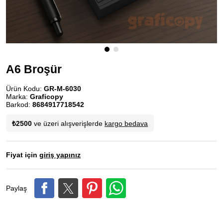
A6 Broşür
Ürün Kodu:
GR-M-6030
Marka:
Graficopy
Barkod:
8684917718542
₺2500
ve üzeri alışverişlerde
kargo bedava
Fiyat için
giriş yapınız
Paylaş