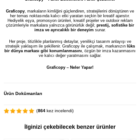
Graficopy
, markaların kimliğini güçlendiren, stratejilerini dönüştüren ve
her temas noktasında kalıcı etki yaratan seçkin bir kreatif ajanstır.
Hediyelik eşya, promosyon ürünleri, kreatif projeler ve outdoor reklam
çözümleriyle markalara yalnızca görünürlük değil;
prestij, sofistike bir
imza ve ayrıcalıklı bir deneyim
sunar.
Her proje, titizlikle planlanmış detaylar, yenilikçi tasarım anlayışı ve
stratejik yaklaşım ile şekillenir. Graficopy ile çalışmak, markanızın
lüks
bir dünya markası gibi konumlanmasını
, özgün bir imza kazanmasını
ve kalıcı değer yaratmasını sağlar.
Graficopy –
Neler Yapar!
Ürün Dokümanları
(
864
kez incelendi)
İlginizi çekebilecek benzer ürünler