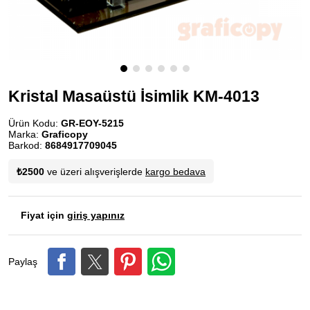
Kristal Masaüstü İsimlik KM-4013
Ürün Kodu:
GR-EOY-5215
Marka:
Graficopy
Barkod:
8684917709045
₺2500
ve üzeri alışverişlerde
kargo bedava
Fiyat için
giriş yapınız
Paylaş