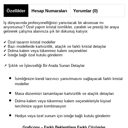
Özellikler
Hesap Numaraları
Yorumlar (0)
İş dünyasında
profesyonelliğinizi yansıtacak
bir aksesuar mı
arıyorsunuz?
Özel yapım kristal isimlikler
, zarafeti ve prestiji bir araya
getirerek çalışma alanınıza şık bir dokunuş katıyor.
✔
Özel tasarım kristal modeller
✔
Bazı modellerde kartvizitlik, ataçlık ve farklı kristal detaylar
✔
Dolma kalem veya tükenmez kalem seçenekleri
✔
İsteğe bağlı özel kutulu gönderim
📌
Şıklık ve İşlevselliği Bir Arada Sunan Detaylar
İsimliğinizin
kendi tarzınızı yansıtmasını
sağlayacak
farklı kristal
modeller
Masa düzeninizi tamamlayan
kartvizitlik ve ataçlık detayları
Dolma kalem veya tükenmez kalem
seçenekleriyle
kişisel
tercihinize uygun kombinasyon
Hediye veya özel sunum için
isteğe bağlı kutulu gönderim
Graficopy – Farklı Beklentilere Farklı Çözümler