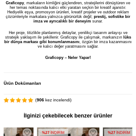
Graficopy
, markaların kimliğini güçlendiren, stratejilerini dönüştüren ve
her temas noktasında kalıcı etki yaratan seçkin bir kreatif ajanstır.
Hediyelik eşya, promosyon ürünleri, kreatif projeler ve outdoor reklam
çözümleriyle markalara yalnızca görünürlük değil;
prestij, sofistike bir
imza ve ayrıcalıklı bir deneyim
sunar.
Her proje, titizlikle planlanmış detaylar, yenilikçi tasarım anlayışı ve
stratejik yaklaşım ile şekillenir. Graficopy ile çalışmak, markanızın
lüks
bir dünya markası gibi konumlanmasını
, özgün bir imza kazanmasını
ve kalıcı değer yaratmasını sağlar.
Graficopy –
Neler Yapar!
Ürün Dokümanları
(
906
kez incelendi)
İlginizi çekebilecek benzer ürünler
%27
İNDİRİM
%27
İNDİRİM