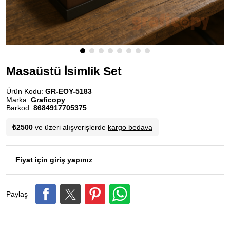
Masaüstü İsimlik Set
Ürün Kodu:
GR-EOY-5183
Marka:
Graficopy
Barkod:
8684917705375
₺2500
ve üzeri alışverişlerde
kargo bedava
Fiyat için
giriş yapınız
Paylaş