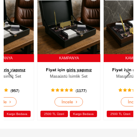
KAMPANYA
KAMPANYA
Fiyat için
giriş yapınız
Fiyat için
giriş yapınız
Masaüstü İsimlik Set
Masaüstü İsimlik Set
(
1177
)
(
960
)
›
›
İncele
İncele
2500 TL Üzeri
Kargo Bedava
2500 TL Üzeri
Kargo Bedava