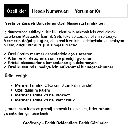
Özellikler
Hesap Numaraları
Yorumlar (0)
Prestij ve Zarafeti Buluşturan Özel Masaüstü İsimlik Seti
İş dünyasında
etkileyici bir ilk izlenim bırakmak
için özel olarak
tasarlanan
Masaüstü İsimlik Seti
, lüks ve zarafeti ofisinize taşıyor.
Mermerin doğal şıklığını
, altın renkli ve kristal detaylarla tamamlayan
bu set,
güçlü bir duruşun simgesi
olacak.
✔
Özel üretim mermer desenleriyle eşsiz tasarım
✔
Altın renkli detaylarla zarif ve prestijli görünüm
✔
Kristal aksesuarlarla tamamlanan şık dekorasyon
✔
Özel kutusunda, hediye için mükemmel bir seçenek sunar.
Ürün İçeriği:
Mermer İsimlik
(14x5 cm, 3 cm kalınlığında)
Özel tasarım kalem
Mermer üstüne kristal bloknot
Mermer üstüne kristal kartvizitlik
İş ortamınıza
klas ve prestij katacak
bu özel set,
lider ruhunu
yansıtanlar
için tasarlandı.
Graficopy – Farklı Beklentilere Farklı Çözümler