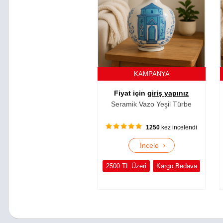
KAMPANYA
Fiyat için
giriş yapınız
Seramik Vazo Yeşil Türbe
1250
kez incelendi
›
İncele
2500 TL Üzeri
Kargo Bedava