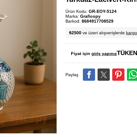
Ürün Kodu:
GR-EOY-5124
Marka:
Graficopy
Barkod:
8684917708529
₺2500
ve üzeri alışverişlerde
karg
TÜKEN
Fiyat için
giriş yapınız
Paylaş