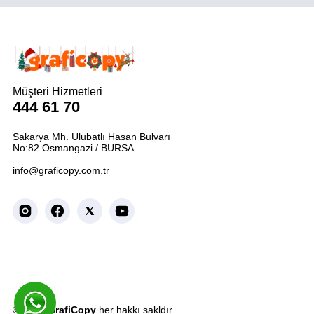
Müşteri Hizmetleri
444 61 70
Sakarya Mh. Ulubatlı Hasan Bulvarı
No:82 Osmangazi / BURSA
info@graficopy.com.tr
© 2026
GrafiCopy
her hakkı sakldır.