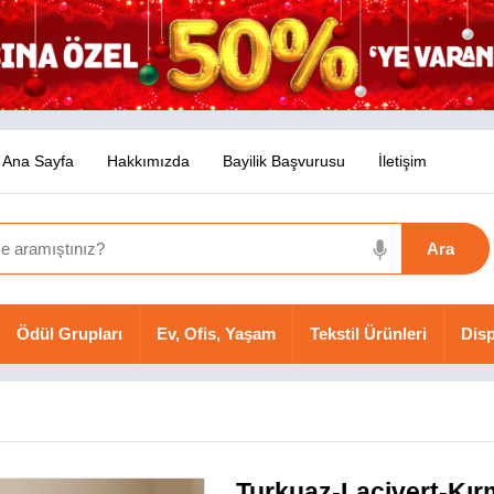
Ana Sayfa
Hakkımızda
Bayilik Başvurusu
İletişim
Ödül Grupları
Ev, Ofis, Yaşam
Tekstil Ürünleri
Disp
Turkuaz-Lacivert-Kırm