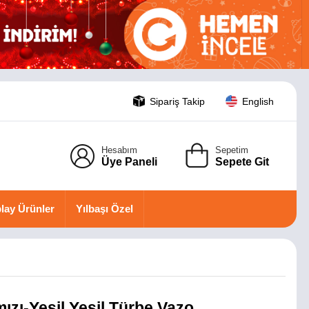
Sipariş Takip
English
Hesabım
Sepetim
Üye Paneli
Sepete Git
lay Ürünler
Yılbaşı Özel
ızı-Yeşil Yeşil Türbe Vazo