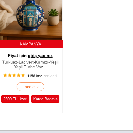
KAMPANYA
Fiyat için
giriş yapınız
Turkuaz-Lacivert-Kırmızı-Yeşil
Yeşil Türbe Vaz...
1158
kez incelendi
›
İncele
2500 TL Üzeri
Kargo Bedava