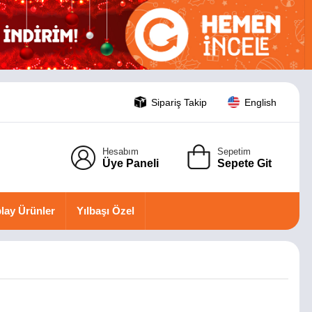
Sipariş Takip
English
Hesabım
Sepetim
Üye Paneli
Sepete Git
lay Ürünler
Yılbaşı Özel