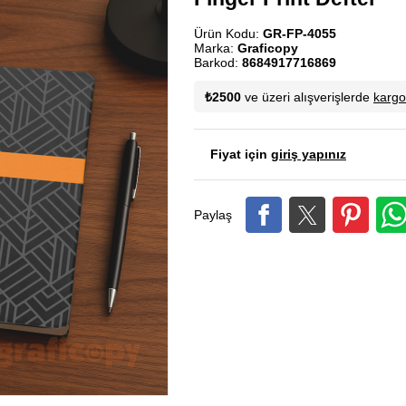
Ürün Kodu:
GR-FP-4055
Marka:
Graficopy
Barkod:
8684917716869
₺2500
ve üzeri alışverişlerde
karg
Fiyat için
giriş yapınız
Paylaş