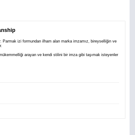
anship
dir. Parmak izi formundan ilham alan marka imzamız, bireyselliğin ve
r.
mükemmelliği arayan ve kendi stilini bir imza gibi taşımak isteyenler