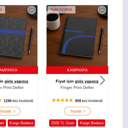
İM
%20
İNDİRİM
%2
AMPANYA
KAMPANYA
çin
giriş yapınız
Fiyat için
giriş yapınız
F
r Print Defter
Finger Print Defter
959
kez incelendi
979
kez incelendi
›
›
İncele
İncele
eri
Kargo Bedava
2500 TL Üzeri
Kargo Bedava
250