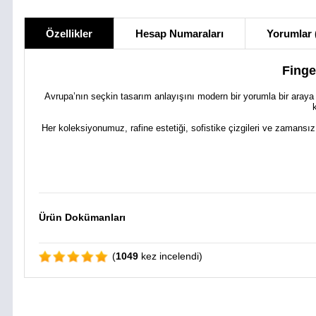
Özellikler
Hesap Numaraları
Yorumlar 
Finge
Avrupa’nın seçkin tasarım anlayışını modern bir yorumla bir araya
Her koleksiyonumuz, rafine estetiği, sofistike çizgileri ve zamansız
Ürün Dokümanları
(
1049
kez incelendi)