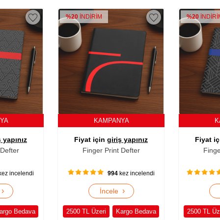
%20
İNDİRİM
%20
İNDİR
NYA
KAMPANYA
K
ş yapınız
Fiyat için
giriş yapınız
Fiyat i
 Defter
Finger Print Defter
Finge
ez incelendi
1296
kez incelendi
›
›
e
İncele
argo Bedava
2500 TL Üzeri
Kargo Bedava
2500 TL Üz