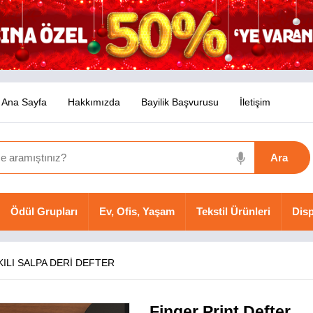
Ana Sayfa
Hakkımızda
Bayilik Başvurusu
İletişim
Ödül Grupları
Ev, Ofis, Yaşam
Tekstil Ürünleri
Disp
KILI SALPA DERİ DEFTER
Finger Print Defter