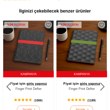
İlginizi çekebilecek benzer ürünler
%20
İNDİRİM
%20
İNDİRİM
KAMPANYA
KAMPANYA
Fiyat için
giriş yapınız
Fiyat için
giriş yapınız
Finger Print Defter
Finger Print Defter
(
1189
)
(
1070
)
›
›
İncele
İncele