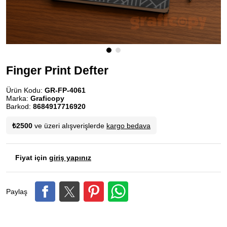
Finger Print Defter
Ürün Kodu:
GR-FP-4061
Marka:
Graficopy
Barkod:
8684917716920
₺2500
ve üzeri alışverişlerde
kargo bedava
Fiyat için
giriş yapınız
Paylaş