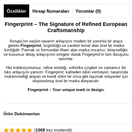
Özellikler
Hesap Numaraları
Yorumlar (0)
Fingerprint – The Signature of Refined European
Craftsmanship
Avrupa’nın seçkin tasarım anlayışını modern bir yorumla bir araya
getiren
Fingerprint
, özgünlüğü ve zarafeti temel alan özel bir marka
kimliğidir. Parmak izi formundan ilham alan marka imzamız, bireyselliğin
ve kusursuz detay anlayışının simgesi olarak Fingerprint’in tüm duruşunu
tanımlar.
Her koleksiyonumuz, rafine estetiği, sofistike çizgileri ve zamansız bir
lüks anlayışını yansıtır. Fingerprint; kaliteden ödün vermeyen, tasarımda
mükemmelliği arayan ve kendi stilini bir imza gibi taşımak isteyenler için
oluşturulmuş özel bir marka dünyasıdır.
Fingerprint – Your unique mark in design.
Ürün Dokümanları
(
1068
kez incelendi)