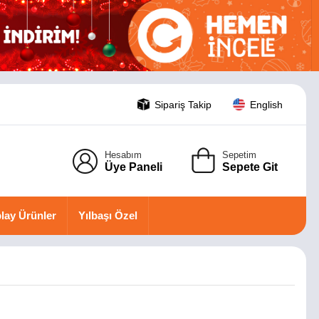
Sipariş Takip
English
Hesabım
Sepetim
Üye Paneli
Sepete Git
lay Ürünler
Yılbaşı Özel