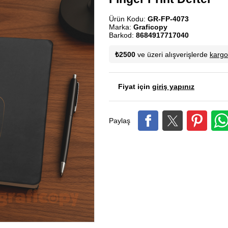
Ürün Kodu:
GR-FP-4073
Marka:
Graficopy
Barkod:
8684917717040
₺2500
ve üzeri alışverişlerde
karg
Fiyat için
giriş yapınız
Paylaş