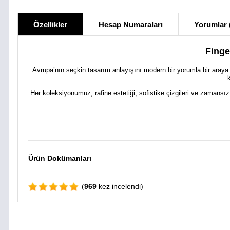
Özellikler
Hesap Numaraları
Yorumlar 
Finge
Avrupa’nın seçkin tasarım anlayışını modern bir yorumla bir araya
Her koleksiyonumuz, rafine estetiği, sofistike çizgileri ve zamansız
Ürün Dokümanları
(
969
kez incelendi)