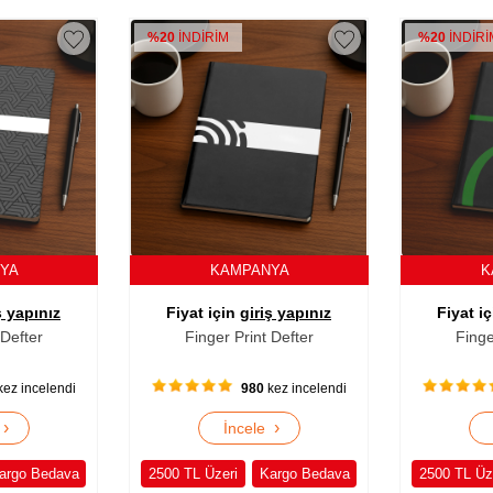
%20
İNDİRİM
%20
İNDİR
NYA
KAMPANYA
K
ş yapınız
Fiyat için
giriş yapınız
Fiyat i
 Defter
Finger Print Defter
Finge
ez incelendi
971
kez incelendi
›
›
e
İncele
argo Bedava
2500 TL Üzeri
Kargo Bedava
2500 TL Üz