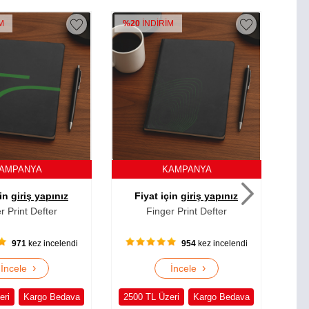
İM
%20
İNDİRİM
%2
AMPANYA
KAMPANYA
çin
giriş yapınız
Fiyat için
giriş yapınız
F
r Print Defter
Finger Print Defter
Fi
954
kez incelendi
1070
kez incelendi
›
›
İncele
İncele
eri
Kargo Bedava
2500 TL Üzeri
Kargo Bedava
250