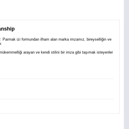
anship
dir. Parmak izi formundan ilham alan marka imzamız, bireyselliğin ve
r.
mükemmelliği arayan ve kendi stilini bir imza gibi taşımak isteyenler