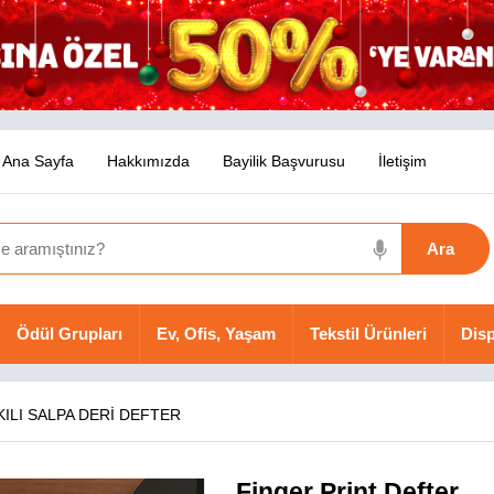
Ana Sayfa
Hakkımızda
Bayilik Başvurusu
İletişim
Ödül Grupları
Ev, Ofis, Yaşam
Tekstil Ürünleri
Disp
KILI SALPA DERİ DEFTER
Finger Print Defter