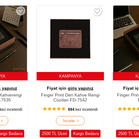
ANYA
KAMPANYA
riş yapınız
Fiyat için
giriş yapınız
Fiyat 
i Kahve Rengi
Finger Print Deri Yeşil Cüzdan
Finger Pr
D-7542
FD-7537
4
kez incelendi
1033
kez incelendi
›
›
le
İncele
Kargo Bedava
2500 TL Üzeri
Kargo Bedava
2500 TL Ü