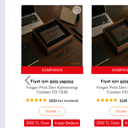
KAMPANYA
KAMP
ınız
Fiyat için
giriş yapınız
Fiyat için
gi
erengi
Finger Print Deri Kahverengi
Finger Print Der
6
Cüzdan FD-7535
Cüzdan F
celendi
1129
kez incelendi
89
›
İncele
İnce
Bedava
2500 TL Üzeri
Kargo Bedava
2500 TL Üzeri