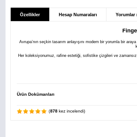
Özellikler
Hesap Numaraları
Yorumlar 
Finge
Avrupa’nın seçkin tasarım anlayışını modern bir yorumla bir araya
Her koleksiyonumuz, rafine estetiği, sofistike çizgileri ve zamansız
Ürün Dokümanları
(
878
kez incelendi)