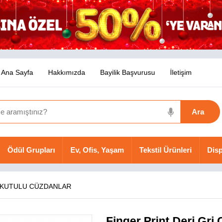
Ana Sayfa
Hakkımızda
Bayilik Başvurusu
İletişim
Ödül Grupları
Ev, Ofis, Yaşam
Tekstil Ürünleri
Disp
 KUTULU CÜZDANLAR
Finger Print Deri Gr