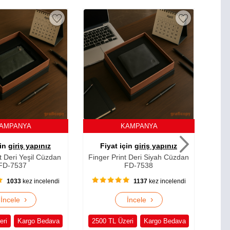
KAMPANYA
KAMPANYA
için
giriş yapınız
Fiyat için
giriş yapınız
int Deri Siyah Cüzdan
Finger Print Deri Yeşil Cüzdan
Fi
FD-7538
FD-7535
1137
kez incelendi
1030
kez incelendi
›
›
İncele
İncele
zeri
Kargo Bedava
2500 TL Üzeri
Kargo Bedava
25