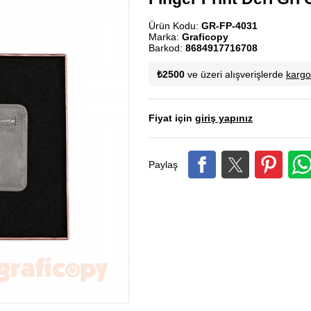
Ürün Kodu:
GR-FP-4031
Marka:
Graficopy
Barkod:
8684917716708
₺2500
ve üzeri alışverişlerde
karg
Fiyat için
giriş yapınız
Paylaş