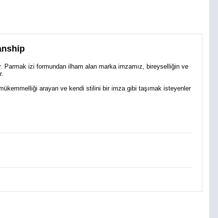
anship
dir. Parmak izi formundan ilham alan marka imzamız, bireyselliğin ve
r.
mükemmelliği arayan ve kendi stilini bir imza gibi taşımak isteyenler