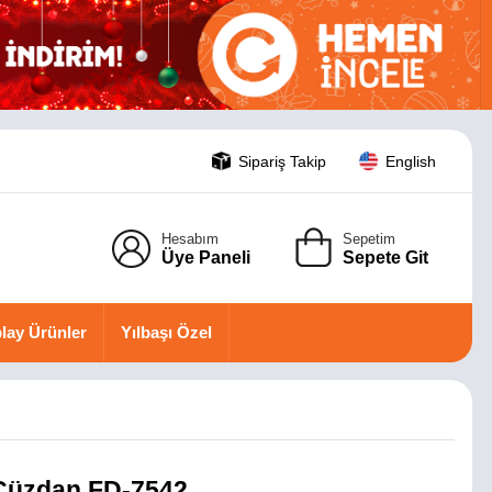
Sipariş Takip
English
Hesabım
Sepetim
Üye Paneli
Sepete Git
lay Ürünler
Yılbaşı Özel
i Cüzdan FD-7542