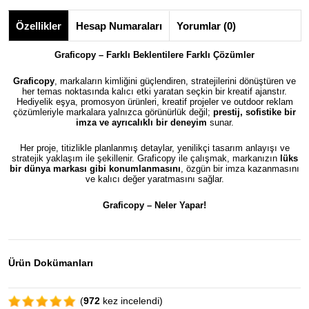
Özellikler
Hesap Numaraları
Yorumlar (0)
Graficopy – Farklı Beklentilere Farklı Çözümler
Graficopy
, markaların kimliğini güçlendiren, stratejilerini dönüştüren ve
her temas noktasında kalıcı etki yaratan seçkin bir kreatif ajanstır.
Hediyelik eşya, promosyon ürünleri, kreatif projeler ve outdoor reklam
çözümleriyle markalara yalnızca görünürlük değil;
prestij, sofistike bir
imza ve ayrıcalıklı bir deneyim
sunar.
Her proje, titizlikle planlanmış detaylar, yenilikçi tasarım anlayışı ve
stratejik yaklaşım ile şekillenir. Graficopy ile çalışmak, markanızın
lüks
bir dünya markası gibi konumlanmasını
, özgün bir imza kazanmasını
ve kalıcı değer yaratmasını sağlar.
Graficopy –
Neler Yapar!
Ürün Dokümanları
(
972
kez incelendi)