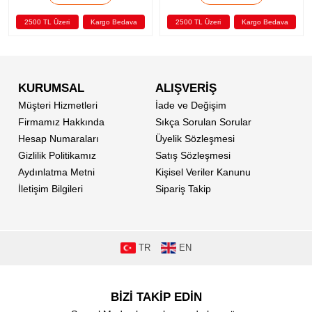
L Üzeri
Kargo Bedava
2500 TL Üzeri
Kargo Bedava
2500 TL Ü
KURUMSAL
ALIŞVERİŞ
Müşteri Hizmetleri
İade ve Değişim
Firmamız Hakkında
Sıkça Sorulan Sorular
Hesap Numaraları
Üyelik Sözleşmesi
Gizlilik Politikamız
Satış Sözleşmesi
Aydınlatma Metni
Kişisel Veriler Kanunu
İletişim Bilgileri
Sipariş Takip
TR
EN
BİZİ TAKİP EDİN