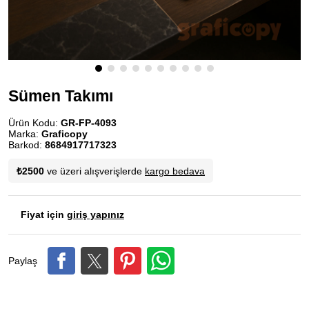
Sümen Takımı
Ürün Kodu:
GR-FP-4093
Marka:
Graficopy
Barkod:
8684917717323
₺2500
ve üzeri alışverişlerde
kargo bedava
Fiyat için
giriş yapınız
Paylaş