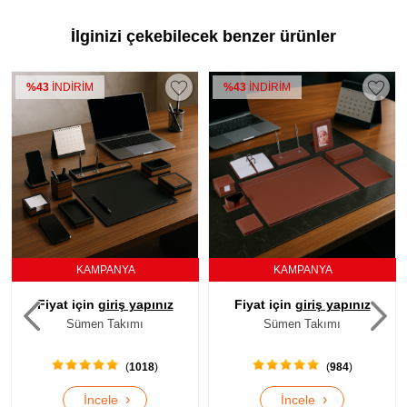
İlginizi çekebilecek benzer ürünler
NDİRİM
%43
İNDİRİM
%43
İND
KAMPANYA
KAMPANYA
t için
giriş yapınız
Fiyat için
giriş yapınız
Fiyat 
Sümen Takımı
Sümen Takımı
S
(
1018
)
(
984
)
›
›
İncele
İncele