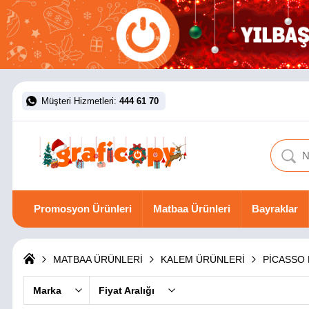
Müşteri Hizmetleri:
444 61 70
Promosyon Ürünleri
Matbaa Ürünleri
Bayraklar
MATBAA ÜRÜNLERİ
KALEM ÜRÜNLERİ
PİCASSO
Marka
Fiyat Aralığı