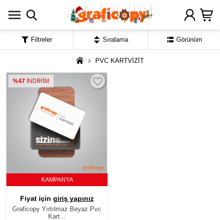
Filtreler
Sıralama
Görünüm
PVC KARTVİZİT
%47
İNDİRİM
KAMPANYA
Fiyat için
giriş yapınız
Graficopy Yırtılmaz Beyaz Pvc
Kart...