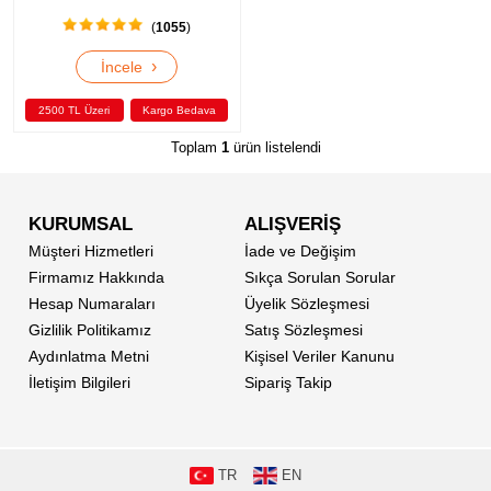
(
1055
)
›
İncele
2500 TL Üzeri
Kargo Bedava
Toplam
1
ürün listelendi
KURUMSAL
ALIŞVERİŞ
Müşteri Hizmetleri
İade ve Değişim
Firmamız Hakkında
Sıkça Sorulan Sorular
Hesap Numaraları
Üyelik Sözleşmesi
Gizlilik Politikamız
Satış Sözleşmesi
Aydınlatma Metni
Kişisel Veriler Kanunu
İletişim Bilgileri
Sipariş Takip
TR
EN