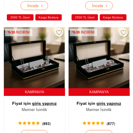
›
›
İncele
İncele
2500 TL Üzeri
Kargo Bedava
2500 TL Üzeri
Kargo Bedava
%30
İNDİRİM
%30
İNDİRİM
KAMPANYA
KAMPANYA
Fiyat için
giriş yapınız
Fiyat için
giriş yapınız
Mermer İsimlik
Mermer İsimlik
(
893
)
(
877
)