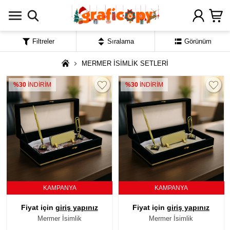
Filtreler
Sıralama
Görünüm
MERMER İSİMLİK SETLERİ
%30
İNDİRİM
%30
İNDİRİM
KAMPANYA
KAMPANYA
Fiyat için
giriş yapınız
Fiyat için
giriş yapınız
Mermer İsimlik
Mermer İsimlik