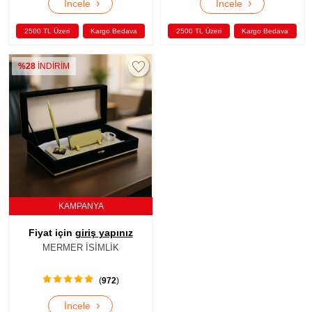
›
›
İncele
İncele
2500 TL Üzeri
Kargo Bedava
2500 TL Üzeri
Kargo Bedava
%28
İNDİRİM
KAMPANYA
Fiyat için
giriş yapınız
MERMER İSİMLİK
(
972
)
›
İncele