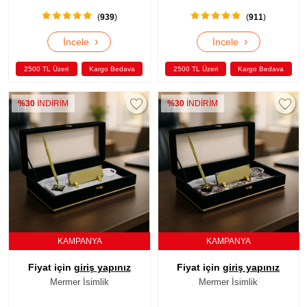
(
939
)
(
911
)
›
›
İncele
İncele
2500 TL Üzeri
Kargo Bedava
2500 TL Üzeri
Kargo Bedava
%30
İNDİRİM
%30
İNDİRİM
KAMPANYA
KAMPANYA
Fiyat için
giriş yapınız
Fiyat için
giriş yapınız
Mermer İsimlik
Mermer İsimlik