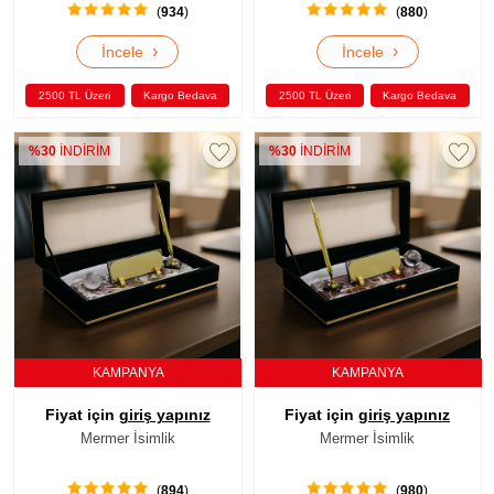
(
934
)
(
880
)
›
›
İncele
İncele
2500 TL Üzeri
Kargo Bedava
2500 TL Üzeri
Kargo Bedava
%30
İNDİRİM
%30
İNDİRİM
KAMPANYA
KAMPANYA
Fiyat için
giriş yapınız
Fiyat için
giriş yapınız
Mermer İsimlik
Mermer İsimlik
(
894
)
(
980
)