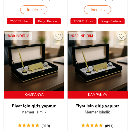
›
›
İncele
İncele
2500 TL Üzeri
Kargo Bedava
2500 TL Üzeri
Kargo Bedava
%30
İNDİRİM
%30
İNDİRİM
KAMPANYA
KAMPANYA
Fiyat için
giriş yapınız
Fiyat için
giriş yapınız
Mermer İsimlik
Mermer İsimlik
(
919
)
(
891
)