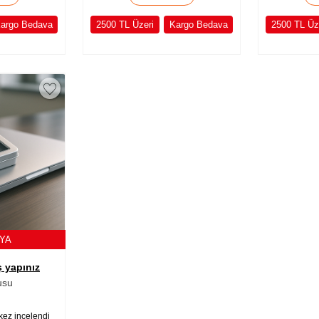
argo Bedava
2500 TL Üzeri
Kargo Bedava
2500 TL Üz
NYA
ş yapınız
usu
kez incelendi