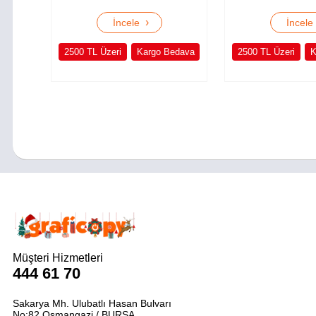
›
İncele
İncel
2500 TL Üzeri
Kargo Bedava
2500 TL Üzeri
K
Müşteri Hizmetleri
444 61 70
Sakarya Mh. Ulubatlı Hasan Bulvarı
No:82 Osmangazi / BURSA