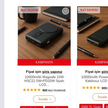
%17
İNDİRİM
%17
İNDİRİM
KAMPANYA
KAMPA
Fiyat için
giriş yapınız
Fiyat için
giri
10000mAh Magsafe 15W
10000mAh Power
HSC22.5W+PD20W Siyah
Kablosuz LCD E
LCD...
909
960
kez incelendi
İncel
›
İncele
2500 TL Üzeri
K