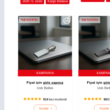
2500 TL Üzeri
Kargo Bedava
%9
İNDİRİM
%9
İNDİRİM
KAMPANYA
KAMPA
Fiyat için
giriş yapınız
Fiyat için
giri
Usb Bellek
Usb Bel
914
kez incelendi
903
›
İncele
İncel