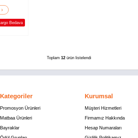
›
e
argo Bedava
Toplam
12
ürün listelendi
Kategoriler
Kurumsal
Promosyon Ürünleri
Müşteri Hizmetleri
Matbaa Ürünleri
Firmamız Hakkında
Bayraklar
Hesap Numaraları
Ödül Grupları
Gizlilik Politikamız