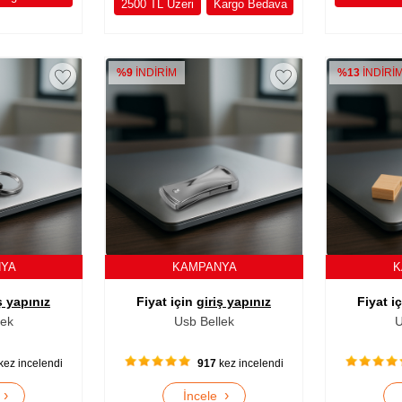
2500 TL Üzeri
Kargo Bedava
%9
İNDİRİM
%13
İNDİRİ
NYA
KAMPANYA
K
ş yapınız
Fiyat için
giriş yapınız
Fiyat i
lek
Usb Bellek
U
kez incelendi
917
kez incelendi
›
›
e
İncele