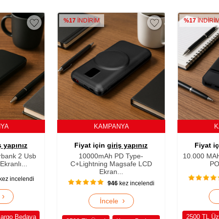
%17
İNDİRİM
%17
İNDİRİ
NYA
KAMPANYA
K
ş yapınız
Fiyat için
giriş yapınız
Fiyat i
bank 2 Usb
10000mAh PD Type-
10.000 MA
kranlı...
C+Lightning Magsafe LCD
P
Ekran...
kez incelendi
946
kez incelendi
›
e
›
İncele
argo Bedava
2500 TL Üz