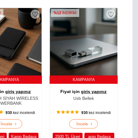
M
%12
İNDİRİM
AMPANYA
KAMPANYA
çin
giriş yapınız
Fiyat için
giriş yapınız
H SİYAH WİRELESS
Usb Bellek
OWERBANK
930
kez incelendi
930
kez incelendi
›
›
İncele
İncele
eri
Kargo Bedava
2500 TL Üzeri
argo Bedava