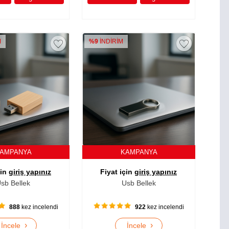
M
%9
İNDİRİM
AMPANYA
KAMPANYA
çin
giriş yapınız
Fiyat için
giriş yapınız
sb Bellek
Usb Bellek
888
kez incelendi
922
kez incelendi
›
›
İncele
İncele