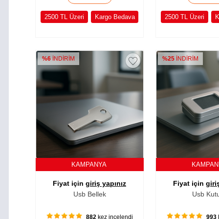
2500 TL Üzeri
Kargo Bedava
2500 TL Üzeri
K
%6
İNDİRİM
%25
İNDİRİM
KAMPANYA
KAMPA
Fiyat için
giriş yapınız
Fiyat için
giri
Usb Bellek
Usb Kut
882
kez incelendi
993