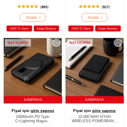
(
965
)
(
917
)
›
›
İncele
İncele
2500 TL Üzeri
Kargo Bedava
2500 TL Üzeri
Kargo Bedava
%17
İNDİRİM
%17
İNDİRİM
KAMPANYA
KAMPANYA
Fiyat için
giriş yapınız
Fiyat için
giriş yapınız
10000mAh PD Type-
10.000 MAH SİYAH
C+Lightning Magsa...
WİRELESS POWERBAN...