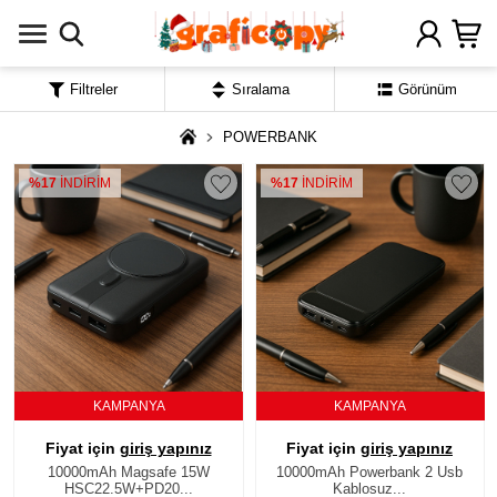
Filtreler
Sıralama
Görünüm
POWERBANK
%17
İNDİRİM
%17
İNDİRİM
KAMPANYA
KAMPANYA
Fiyat için
giriş yapınız
Fiyat için
giriş yapınız
10000mAh Magsafe 15W
10000mAh Powerbank 2 Usb
HSC22.5W+PD20...
Kablosuz...