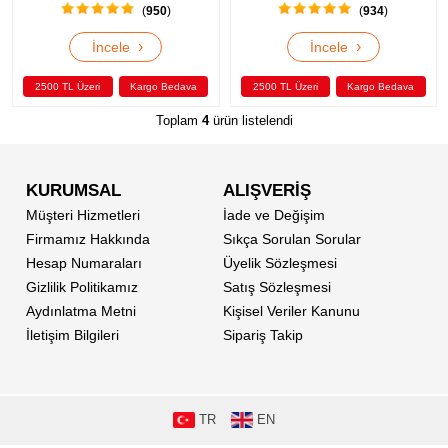
(
950
)
(
934
)
›
›
İncele
İncele
2500 TL Üzeri
Kargo Bedava
2500 TL Üzeri
Kargo Bedava
Toplam
4
ürün listelendi
KURUMSAL
ALIŞVERİŞ
Müşteri Hizmetleri
İade ve Değişim
Firmamız Hakkında
Sıkça Sorulan Sorular
Hesap Numaraları
Üyelik Sözleşmesi
Gizlilik Politikamız
Satış Sözleşmesi
Aydınlatma Metni
Kişisel Veriler Kanunu
İletişim Bilgileri
Sipariş Takip
TR
EN