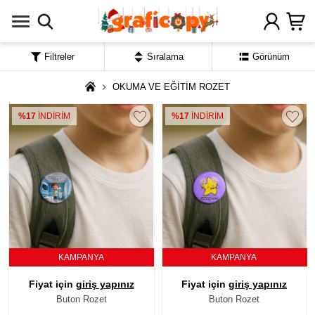
Filtreler
Sıralama
Görünüm
OKUMA VE EĞİTİM ROZET
%17
İNDİRİM
%17
İNDİRİM
KAMPANYA
KAMPANYA
Fiyat için
giriş yapınız
Fiyat için
giriş yapınız
Buton Rozet
Buton Rozet