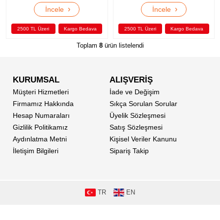
›
›
İncele
İncele
2500 TL Üzeri
Kargo Bedava
2500 TL Üzeri
Kargo Bedava
Toplam
8
ürün listelendi
KURUMSAL
ALIŞVERİŞ
Müşteri Hizmetleri
İade ve Değişim
Firmamız Hakkında
Sıkça Sorulan Sorular
Hesap Numaraları
Üyelik Sözleşmesi
Gizlilik Politikamız
Satış Sözleşmesi
Aydınlatma Metni
Kişisel Veriler Kanunu
İletişim Bilgileri
Sipariş Takip
TR
EN