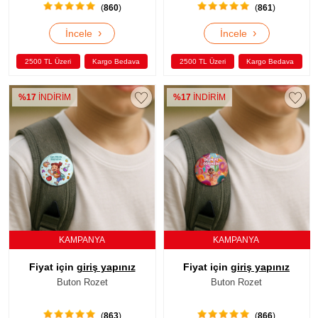
(
860
)
(
861
)
›
›
İncele
İncele
2500 TL Üzeri
Kargo Bedava
2500 TL Üzeri
Kargo Bedava
%17
İNDİRİM
%17
İNDİRİM
KAMPANYA
KAMPANYA
Fiyat için
giriş yapınız
Fiyat için
giriş yapınız
Buton Rozet
Buton Rozet
(
863
)
(
866
)