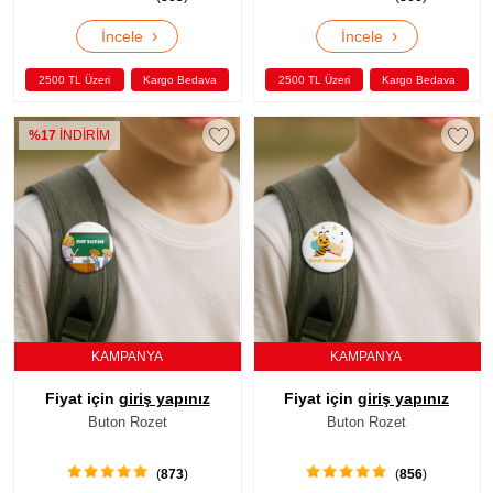
›
›
İncele
İncele
2500 TL Üzeri
Kargo Bedava
2500 TL Üzeri
Kargo Bedava
%17
İNDİRİM
KAMPANYA
KAMPANYA
Fiyat için
giriş yapınız
Fiyat için
giriş yapınız
Buton Rozet
Buton Rozet
(
873
)
(
856
)