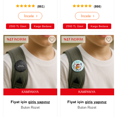
(
861
)
(
866
)
›
›
İncele
İncele
2500 TL Üzeri
Kargo Bedava
2500 TL Üzeri
Kargo Bedava
%17
İNDİRİM
%17
İNDİRİM
KAMPANYA
KAMPANYA
Fiyat için
giriş yapınız
Fiyat için
giriş yapınız
Buton Rozet
Buton Rozet