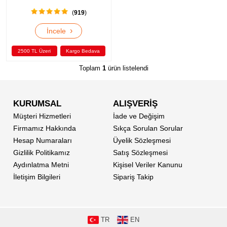
(
919
)
›
İncele
2500 TL Üzeri
Kargo Bedava
Toplam
1
ürün listelendi
KURUMSAL
ALIŞVERİŞ
Müşteri Hizmetleri
İade ve Değişim
Firmamız Hakkında
Sıkça Sorulan Sorular
Hesap Numaraları
Üyelik Sözleşmesi
Gizlilik Politikamız
Satış Sözleşmesi
Aydınlatma Metni
Kişisel Veriler Kanunu
İletişim Bilgileri
Sipariş Takip
TR
EN