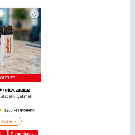
M
OUTLET
çin
giriş yapınız
Tutacaklı Çakmak
1263
kez incelendi
›
İncele
l
Kargo Bedava