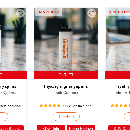
%15
İNDİRİM
%28
İNDİRİ
ET
OUTLET
ş yapınız
Fiyat için
giriş yapınız
Fiyat i
az Çakmak
Taşlı Çakmak
Telefon 
kez incelendi
1107
kez incelendi
›
›
e
İncele
argo Bedava
KDV Dahil
Kargo Bedava
KDV Dahi