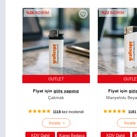
%26
İNDİRİM
%22
İNDİRİM
OUTLET
OUTL
Fiyat için
giriş yapınız
Fiyat için
giri
Çakmak
Manyetolu Bey
1118
kez incelendi
1181
›
İncele
İncel
KDV Dahil
Kargo Bedava
KDV Dahil
K