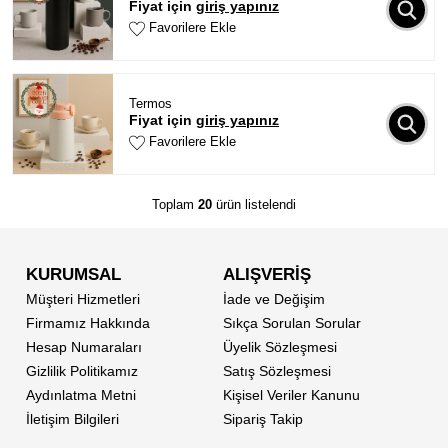
Fiyat için
giriş yapınız
Favorilere Ekle
Termos
Fiyat için
giriş yapınız
Favorilere Ekle
Toplam
20
ürün listelendi
KURUMSAL
ALIŞVERİŞ
Müşteri Hizmetleri
İade ve Değişim
Firmamız Hakkında
Sıkça Sorulan Sorular
Hesap Numaraları
Üyelik Sözleşmesi
Gizlilik Politikamız
Satış Sözleşmesi
Aydınlatma Metni
Kişisel Veriler Kanunu
İletişim Bilgileri
Sipariş Takip