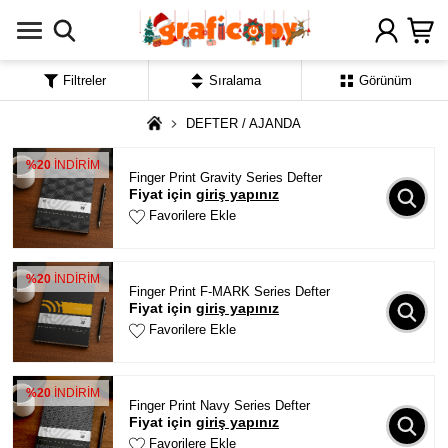
Filtreler
Sıralama
Görünüm
DEFTER / AJANDA
%20
İNDİRİM
Finger Print Gravity Series Defter
Fiyat için
giriş yapınız
Favorilere Ekle
%20
İNDİRİM
Finger Print F-MARK Series Defter
Fiyat için
giriş yapınız
Favorilere Ekle
%20
İNDİRİM
Finger Print Navy Series Defter
Fiyat için
giriş yapınız
Favorilere Ekle