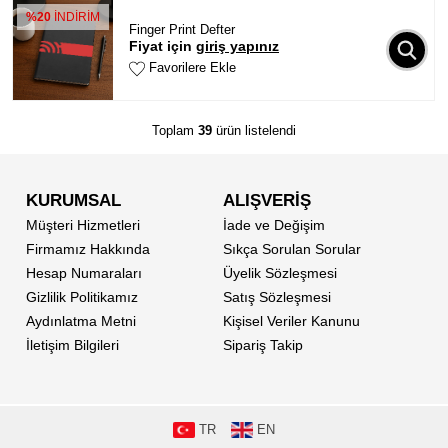
%20
İNDİRİM
Finger Print Defter
Fiyat için
giriş yapınız
Favorilere Ekle
Toplam
39
ürün listelendi
KURUMSAL
ALIŞVERİŞ
Müşteri Hizmetleri
İade ve Değişim
Firmamız Hakkında
Sıkça Sorulan Sorular
Hesap Numaraları
Üyelik Sözleşmesi
Gizlilik Politikamız
Satış Sözleşmesi
Aydınlatma Metni
Kişisel Veriler Kanunu
İletişim Bilgileri
Sipariş Takip
TR
EN