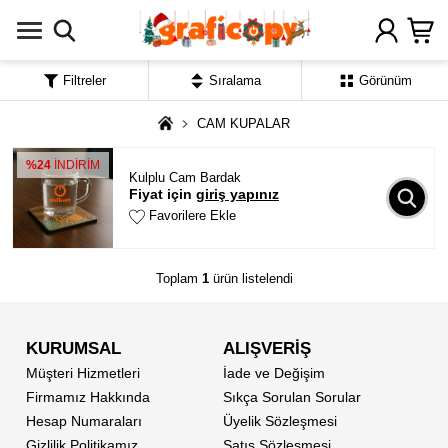
Filtreler
Sıralama
Görünüm
CAM KUPALAR
%24
İNDİRİM
Kulplu Cam Bardak
Fiyat için
giriş yapınız
Favorilere Ekle
Toplam
1
ürün listelendi
KURUMSAL
ALIŞVERİŞ
Müşteri Hizmetleri
İade ve Değişim
Firmamız Hakkında
Sıkça Sorulan Sorular
Hesap Numaraları
Üyelik Sözleşmesi
Gizlilik Politikamız
Satış Sözleşmesi