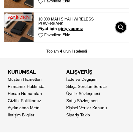
Favorilere Ekle
%17
İNDİRİM
10.000 MAH SİYAH WİRELESS
POWERBANK
Fiyat için
giriş yapınız
Favorilere Ekle
Toplam
4
ürün listelendi
KURUMSAL
ALIŞVERİŞ
Müşteri Hizmetleri
İade ve Değişim
Firmamız Hakkında
Sıkça Sorulan Sorular
Hesap Numaraları
Üyelik Sözleşmesi
Gizlilik Politikamız
Satış Sözleşmesi
Aydınlatma Metni
Kişisel Veriler Kanunu
İletişim Bilgileri
Sipariş Takip