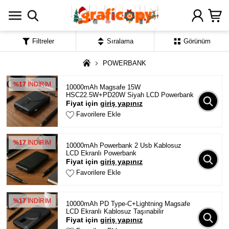
Filtreler
Sıralama
Görünüm
POWERBANK
%17
İNDİRİM
10000mAh Magsafe 15W
HSC22.5W+PD20W Siyah LCD Powerbank
Fiyat için
giriş yapınız
Favorilere Ekle
%17
İNDİRİM
10000mAh Powerbank 2 Usb Kablosuz
LCD Ekranlı Powerbank
Fiyat için
giriş yapınız
Favorilere Ekle
%17
İNDİRİM
10000mAh PD Type-C+Lightning Magsafe
LCD Ekranlı Kablosuz Taşınabilir
Fiyat için
giriş yapınız