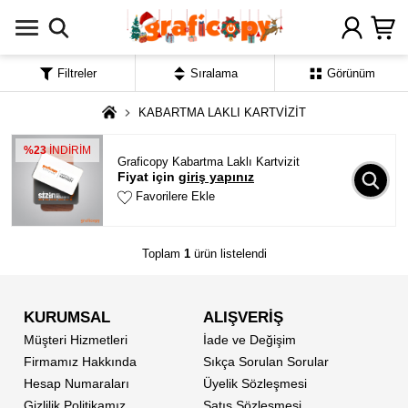
Filtreler
Sıralama
Görünüm
KABARTMA LAKLI KARTVİZİT
%23
İNDİRİM
Graficopy Kabartma Laklı Kartvizit
Fiyat için
giriş yapınız
Favorilere Ekle
Toplam
1
ürün listelendi
KURUMSAL
ALIŞVERİŞ
Müşteri Hizmetleri
İade ve Değişim
Firmamız Hakkında
Sıkça Sorulan Sorular
Hesap Numaraları
Üyelik Sözleşmesi
Gizlilik Politikamız
Satış Sözleşmesi