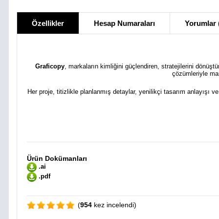
Özellikler
Hesap Numaraları
Yorumlar 
Graficopy
, markaların kimliğini güçlendiren, stratejilerini dönüş
çözümleriyle mar
Her proje, titizlikle planlanmış detaylar, yenilikçi tasarım anlayışı v
Ürün Dokümanları
.ai
.pdf
(
954
kez incelendi)