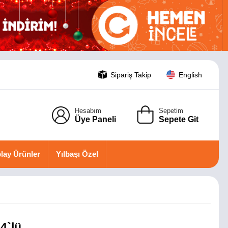
Sipariş Takip
English
Hesabım
Sepetim
Üye Paneli
Sepete Git
lay Ürünler
Yılbaşı Özel
4`lü