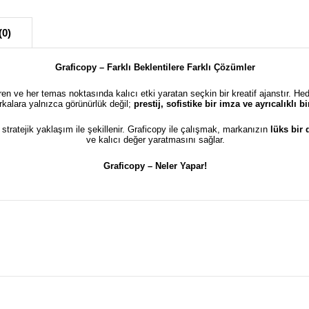
(0)
Graficopy – Farklı Beklentilere Farklı Çözümler
türen ve her temas noktasında kalıcı etki yaratan seçkin bir kreatif ajanstır. He
kalara yalnızca görünürlük değil;
prestij, sofistike bir imza ve ayrıcalıklı 
e stratejik yaklaşım ile şekillenir. Graficopy ile çalışmak, markanızın
lüks bir
ve kalıcı değer yaratmasını sağlar.
Graficopy –
Neler Yapar!