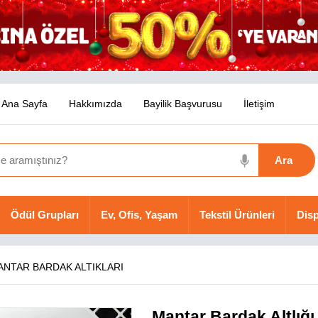
Ana Sayfa
Hakkımızda
Bayilik Başvurusu
İletişim
Ödül Grupları
Ev, Ofis, Yaşam
Tekstil Ürünleri
Disp
ANTAR BARDAK ALTIKLARI
Mantar Bardak Altlığı 