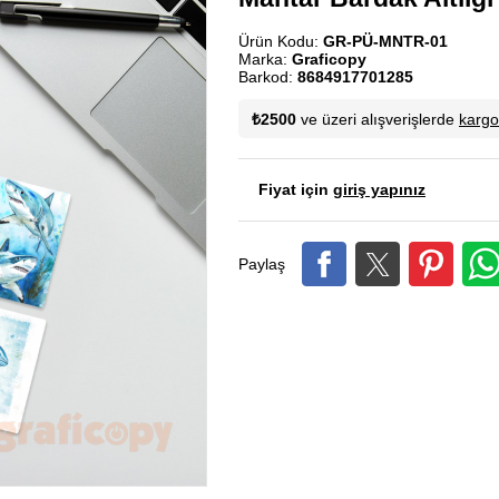
Ürün Kodu:
GR-PÜ-MNTR-01
Marka:
Graficopy
Barkod:
8684917701285
₺2500
ve üzeri alışverişlerde
karg
Fiyat için
giriş yapınız
Paylaş