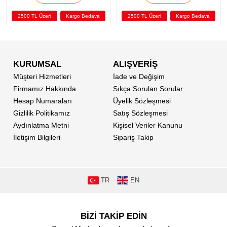
ava
2500 TL Üzeri
Kargo Bedava
2500 TL Üzeri
Kargo Bedav
KURUMSAL
ALIŞVERİŞ
Müşteri Hizmetleri
İade ve Değişim
Firmamız Hakkında
Sıkça Sorulan Sorular
Hesap Numaraları
Üyelik Sözleşmesi
Gizlilik Politikamız
Satış Sözleşmesi
Aydınlatma Metni
Kişisel Veriler Kanunu
İletişim Bilgileri
Sipariş Takip
TR
EN
BİZİ TAKİP EDİN