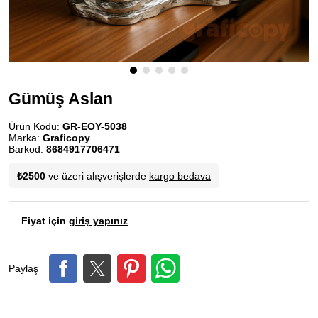
Gümüş Aslan
Ürün Kodu:
GR-EOY-5038
Marka:
Graficopy
Barkod:
8684917706471
₺2500
ve üzeri alışverişlerde
kargo bedava
Fiyat için
giriş yapınız
Paylaş