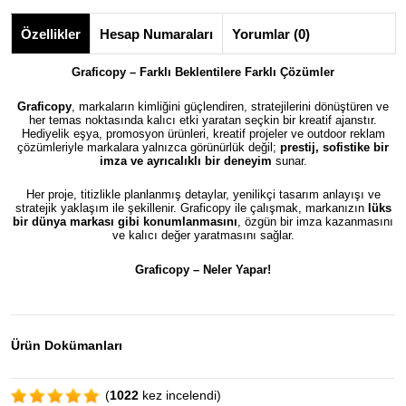
Özellikler
Hesap Numaraları
Yorumlar (0)
Graficopy – Farklı Beklentilere Farklı Çözümler
Graficopy
, markaların kimliğini güçlendiren, stratejilerini dönüştüren ve
her temas noktasında kalıcı etki yaratan seçkin bir kreatif ajanstır.
Hediyelik eşya, promosyon ürünleri, kreatif projeler ve outdoor reklam
çözümleriyle markalara yalnızca görünürlük değil;
prestij, sofistike bir
imza ve ayrıcalıklı bir deneyim
sunar.
Her proje, titizlikle planlanmış detaylar, yenilikçi tasarım anlayışı ve
stratejik yaklaşım ile şekillenir. Graficopy ile çalışmak, markanızın
lüks
bir dünya markası gibi konumlanmasını
, özgün bir imza kazanmasını
ve kalıcı değer yaratmasını sağlar.
Graficopy –
Neler Yapar!
Ürün Dokümanları
(
1022
kez incelendi)