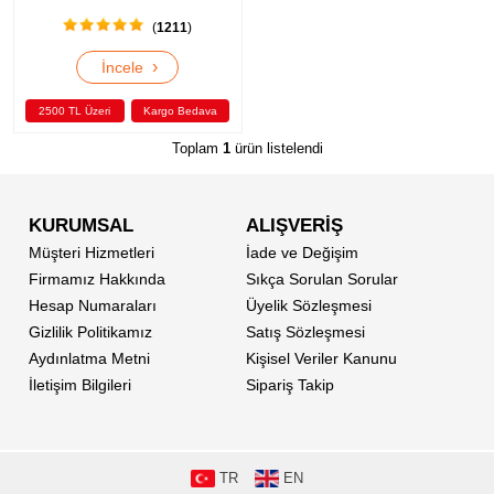
(
1211
)
›
İncele
2500 TL Üzeri
Kargo Bedava
Toplam
1
ürün listelendi
KURUMSAL
ALIŞVERİŞ
Müşteri Hizmetleri
İade ve Değişim
Firmamız Hakkında
Sıkça Sorulan Sorular
Hesap Numaraları
Üyelik Sözleşmesi
Gizlilik Politikamız
Satış Sözleşmesi
Aydınlatma Metni
Kişisel Veriler Kanunu
İletişim Bilgileri
Sipariş Takip
TR
EN