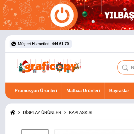
Müşteri Hizmetleri:
444 61 70
Promosyon Ürünleri
Matbaa Ürünleri
Bayraklar
DİSPLAY ÜRÜNLER
KAPI ASKISI