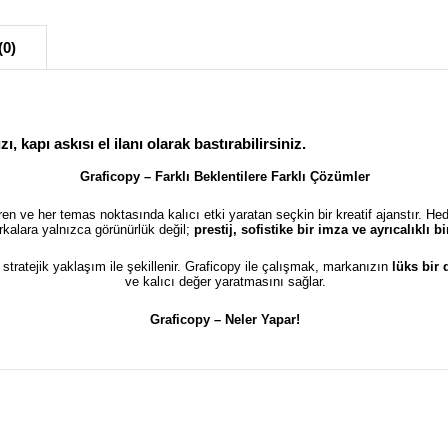
(0)
ı, kapı askısı el ilanı olarak bastırabilirsiniz.
Graficopy – Farklı Beklentilere Farklı Çözümler
türen ve her temas noktasında kalıcı etki yaratan seçkin bir kreatif ajanstır. He
kalara yalnızca görünürlük değil;
prestij, sofistike bir imza ve ayrıcalıklı 
e stratejik yaklaşım ile şekillenir. Graficopy ile çalışmak, markanızın
lüks bir
ve kalıcı değer yaratmasını sağlar.
Graficopy –
Neler Yapar!