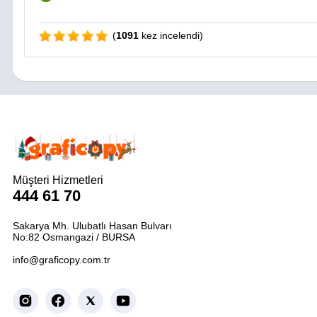
(
1091
kez incelendi)
Müşteri Hizmetleri
444 61 70
Sakarya Mh. Ulubatlı Hasan Bulvarı
No:82 Osmangazi / BURSA
info@graficopy.com.tr