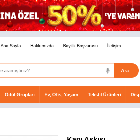
Ana Sayfa
Hakkımızda
Bayilik Başvurusu
İletişim
Ödül Grupları
Ev, Ofis, Yaşam
Tekstil Ürünleri
Disp
Kapı Askısı