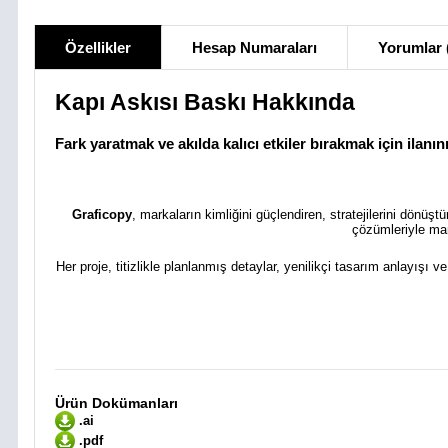
Özellikler
Hesap Numaraları
Yorumlar 
Kapı Askısı Baskı Hakkında
Fark yaratmak ve akılda kalıcı etkiler bırakmak için ilanınız
Graficopy
, markaların kimliğini güçlendiren, stratejilerini dönüş
çözümleriyle mar
Her proje, titizlikle planlanmış detaylar, yenilikçi tasarım anlayışı v
Ürün Dokümanları
.ai
.pdf