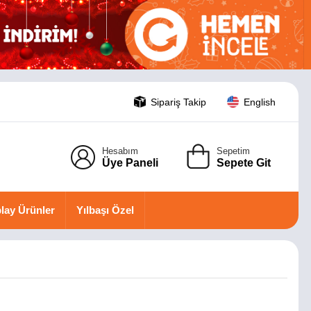
Sipariş Takip
English
Hesabım
Sepetim
Üye Paneli
Sepete Git
lay Ürünler
Yılbaşı Özel