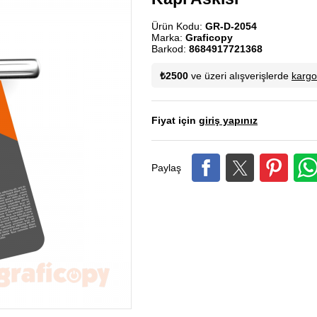
Ürün Kodu:
GR-D-2054
Marka:
Graficopy
Barkod:
8684917721368
₺2500
ve üzeri alışverişlerde
karg
Fiyat için
giriş yapınız
Paylaş