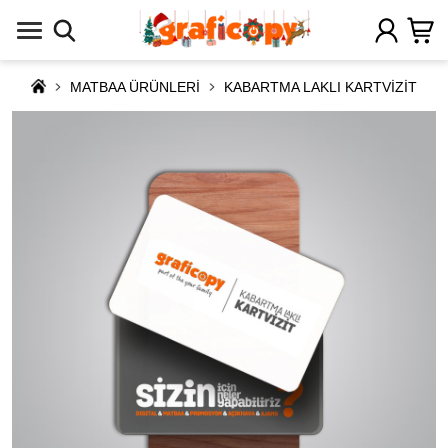
MATBAA ÜRÜNLERİ
KABARTMA LAKLI KARTVİZİT