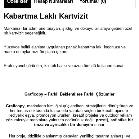
Özellikler
Hesap Numaraları
Yorumlar (0)
Kabartma Laklı Kartvizit
Markanızı bir adım öne taşıyan, şıklığı ve dokuyu bir araya getiren özel
bir kartvizit seçeneğidir.
Yüzeyde belirli alanlara uygulanan parlak kabartma lak, logonuzu ve
marka detaylarınızı ön plana çıkarır.
Profesyonel görünüm, kaliteli baskı ve uzun ömürlü kullanım sunar.
Graficopy – Farklı Beklentilere Farklı Çözümler
Graficopy
, markaların kimliğini güçlendiren, stratejilerini dönüştüren ve
her temas noktasında kalıcı etki yaratan seçkin bir kreatif ajanstır.
Hediyelik eşya, promosyon ürünleri, kreatif projeler ve outdoor reklam
çözümleriyle markalara yalnızca görünürlük değil;
prestij, sofistike bir
imza ve ayrıcalıklı bir deneyim
sunar.
Her proje, titizlikle planlanmış detaylar, yenilikçi tasarım anlayışı ve