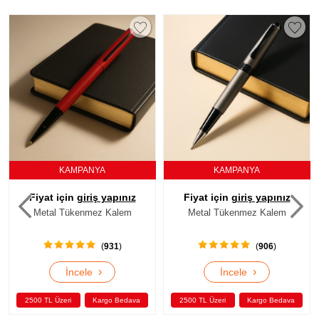
KAMPANYA
KAMPANYA
Fiyat için
giriş yapınız
Fiyat için
giriş yapınız
Metal Tükenmez Kalem
Metal Tükenmez Kalem
(
906
)
(
894
)
›
›
İncele
İncele
2500 TL Üzeri
Kargo Bedava
2500 TL Üzeri
Kargo Bedava