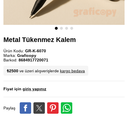
Metal Tükenmez Kalem
Ürün Kodu:
GR-K-6070
Marka:
Graficopy
Barkod:
8684917720071
₺2500
ve üzeri alışverişlerde
kargo bedava
Fiyat için
giriş yapınız
Paylaş