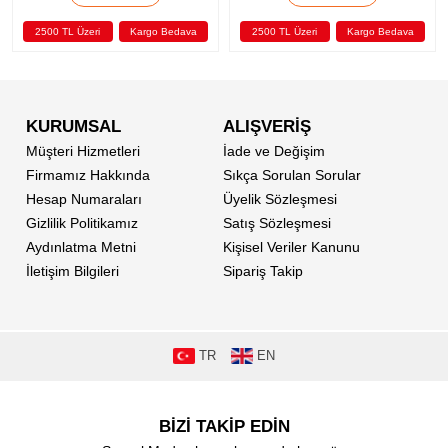
2500 TL Üzeri
Kargo Bedava
2500 TL Üzeri
Kargo Bedava
2
KURUMSAL
ALIŞVERİŞ
Müşteri Hizmetleri
İade ve Değişim
Firmamız Hakkında
Sıkça Sorulan Sorular
Hesap Numaraları
Üyelik Sözleşmesi
Gizlilik Politikamız
Satış Sözleşmesi
Aydınlatma Metni
Kişisel Veriler Kanunu
İletişim Bilgileri
Sipariş Takip
TR
EN
BİZİ TAKİP EDİN