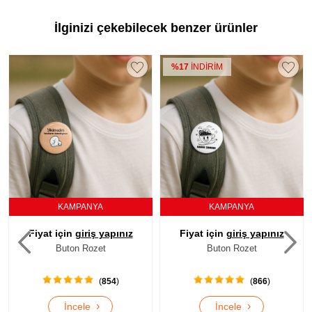
İlginizi çekebilecek benzer ürünler
%17
İNDİRİM
%
KAMPANYA
KAMPANYA
Fiyat için
giriş yapınız
Fiyat için
giriş yapınız
Buton Rozet
Buton Rozet
(
854
)
(
866
)
›
›
İncele
İncele