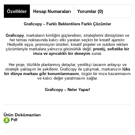
Özellikler
Hesap Numaraları
Yorumlar (0)
Graficopy – Farklı Beklentilere Farklı Çözümler
Graficopy
, markaların kimliğini güçlendiren, stratejilerini dönüştüren ve
her temas noktasında kalıcı etki yaratan seçkin bir kreatif ajanstır.
Hediyelik eşya, promosyon ürünleri, kreatif projeler ve outdoor reklam
çözümleriyle markalara yalnızca görünürlük değil;
prestij, sofistike bir
imza ve ayrıcalıklı bir deneyim
sunar.
Her proje, titizlikle planlanmış detaylar, yenilikçi tasarım anlayışı ve
stratejik yaklaşım ile şekillenir. Graficopy ile çalışmak, markanızın
lüks
bir dünya markası gibi konumlanmasını
, özgün bir imza kazanmasını
ve kalıcı değer yaratmasını sağlar.
Graficopy –
Neler Yapar!
Ürün Dokümanları
Pdf