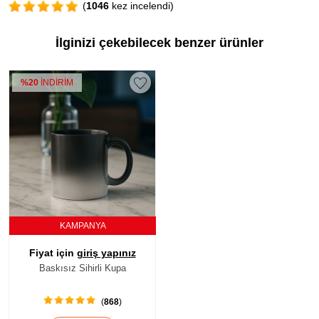
(
1046
kez incelendi)
İlginizi çekebilecek benzer ürünler
%20
İNDİRİM
KAMPANYA
Fiyat için
giriş yapınız
Baskısız Sihirli Kupa
(
868
)