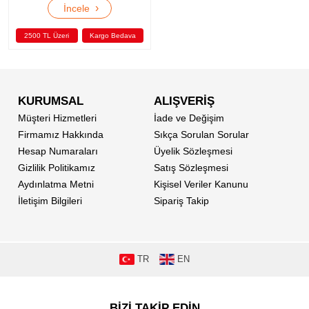
›
İncele
2500 TL Üzeri
Kargo Bedava
KURUMSAL
ALIŞVERİŞ
Müşteri Hizmetleri
İade ve Değişim
Firmamız Hakkında
Sıkça Sorulan Sorular
Hesap Numaraları
Üyelik Sözleşmesi
Gizlilik Politikamız
Satış Sözleşmesi
Aydınlatma Metni
Kişisel Veriler Kanunu
İletişim Bilgileri
Sipariş Takip
TR
EN
BİZİ TAKİP EDİN