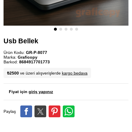
Usb Bellek
Ürün Kodu:
GR-P-8077
Marka:
Graficopy
Barkod:
8684917701773
₺2500
ve üzeri alışverişlerde
kargo bedava
Fiyat için
giriş yapınız
Paylaş