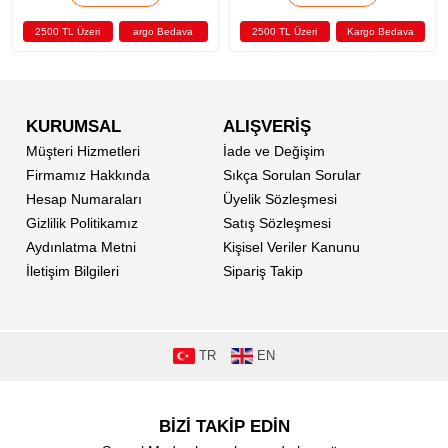
L Üzeri
argo Bedava
2500 TL Üzeri
Kargo Bedava
2500 TL Ü
KURUMSAL
ALIŞVERİŞ
Müşteri Hizmetleri
İade ve Değişim
Firmamız Hakkında
Sıkça Sorulan Sorular
Hesap Numaraları
Üyelik Sözleşmesi
Gizlilik Politikamız
Satış Sözleşmesi
Aydınlatma Metni
Kişisel Veriler Kanunu
İletişim Bilgileri
Sipariş Takip
TR
EN
BİZİ TAKİP EDİN