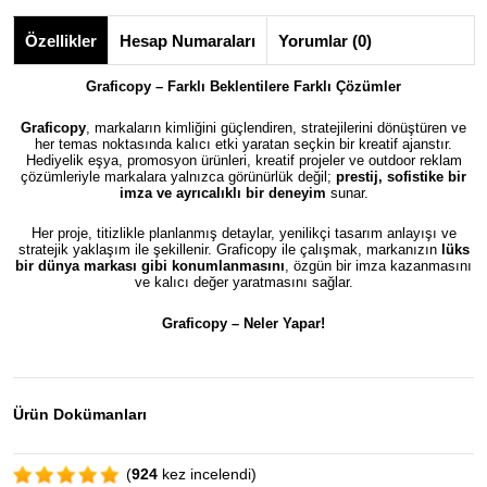
Özellikler
Hesap Numaraları
Yorumlar (0)
Graficopy – Farklı Beklentilere Farklı Çözümler
Graficopy
, markaların kimliğini güçlendiren, stratejilerini dönüştüren ve
her temas noktasında kalıcı etki yaratan seçkin bir kreatif ajanstır.
Hediyelik eşya, promosyon ürünleri, kreatif projeler ve outdoor reklam
çözümleriyle markalara yalnızca görünürlük değil;
prestij, sofistike bir
imza ve ayrıcalıklı bir deneyim
sunar.
Her proje, titizlikle planlanmış detaylar, yenilikçi tasarım anlayışı ve
stratejik yaklaşım ile şekillenir. Graficopy ile çalışmak, markanızın
lüks
bir dünya markası gibi konumlanmasını
, özgün bir imza kazanmasını
ve kalıcı değer yaratmasını sağlar.
Graficopy –
Neler Yapar!
Ürün Dokümanları
(
924
kez incelendi)