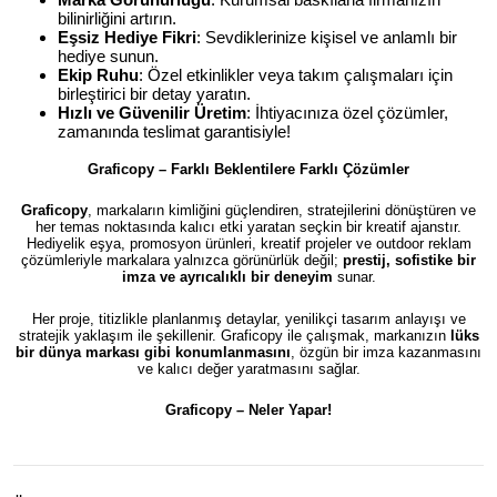
bilinirliğini artırın.
Eşsiz Hediye Fikri
: Sevdiklerinize kişisel ve anlamlı bir
hediye sunun.
Ekip Ruhu
: Özel etkinlikler veya takım çalışmaları için
birleştirici bir detay yaratın.
Hızlı ve Güvenilir Üretim
: İhtiyacınıza özel çözümler,
zamanında teslimat garantisiyle!
Graficopy – Farklı Beklentilere Farklı Çözümler
Graficopy
, markaların kimliğini güçlendiren, stratejilerini dönüştüren ve
her temas noktasında kalıcı etki yaratan seçkin bir kreatif ajanstır.
Hediyelik eşya, promosyon ürünleri, kreatif projeler ve outdoor reklam
çözümleriyle markalara yalnızca görünürlük değil;
prestij, sofistike bir
imza ve ayrıcalıklı bir deneyim
sunar.
Her proje, titizlikle planlanmış detaylar, yenilikçi tasarım anlayışı ve
stratejik yaklaşım ile şekillenir. Graficopy ile çalışmak, markanızın
lüks
bir dünya markası gibi konumlanmasını
, özgün bir imza kazanmasını
ve kalıcı değer yaratmasını sağlar.
Graficopy –
Neler Yapar!