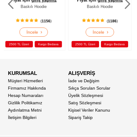
Fiyat için
giriş yapınız
Fiyat için
giriş yapınız
Baskılı Hoodie
Baskılı Hoodie
(
1186
)
(
1156
)
›
›
İncele
İncele
2500 TL Üzeri
Kargo Bedava
2500 TL Üzeri
Kargo Bedava
KURUMSAL
ALIŞVERİŞ
Müşteri Hizmetleri
İade ve Değişim
Firmamız Hakkında
Sıkça Sorulan Sorular
Hesap Numaraları
Üyelik Sözleşmesi
Gizlilik Politikamız
Satış Sözleşmesi
Aydınlatma Metni
Kişisel Veriler Kanunu
İletişim Bilgileri
Sipariş Takip