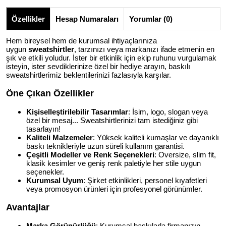
Özellikler
Hesap Numaraları
Yorumlar (0)
Hem bireysel hem de kurumsal ihtiyaçlarınıza
uygun
sweatshirtler
, tarzınızı veya markanızı ifade etmenin en
şık ve etkili yoludur. İster bir etkinlik için ekip ruhunu vurgulamak
isteyin, ister sevdiklerinize özel bir hediye arayın, baskılı
sweatshirtlerimiz beklentilerinizi fazlasıyla karşılar.
Öne Çıkan Özellikler
Kişiselleştirilebilir Tasarımlar
: İsim, logo, slogan veya
özel bir mesaj... Sweatshirtlerinizi tam istediğiniz gibi
tasarlayın!
Kaliteli Malzemeler
: Yüksek kaliteli kumaşlar ve dayanıklı
baskı teknikleriyle uzun süreli kullanım garantisi.
Çeşitli Modeller ve Renk Seçenekleri
: Oversize, slim fit,
klasik kesimler ve geniş renk paletiyle her stile uygun
seçenekler.
Kurumsal Uyum
: Şirket etkinlikleri, personel kıyafetleri
veya promosyon ürünleri için profesyonel görünümler.
Avantajlar
Marka Görünürlüğü
: Kurumsal baskılarla firmanızın