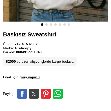
Baskısız Sweatshırt
Ürün Kodu:
GR-T-9075
Marka:
Graficopy
Barkod:
8684917711048
₺2500
ve üzeri alışverişlerde
kargo bedava
Fiyat için
giriş yapınız
Paylaş