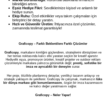
bilinirliğini artırın.
Eşsiz Hediye Fikri
: Sevdiklerinize kişisel ve anlamlı bir
hediye sunun.
Ekip Ruhu
: Özel etkinlikler veya takım çalışmaları için
birleştirici bir detay yaratın.
Hızlı ve Güvenilir Üretim
: İhtiyacınıza özel çözümler,
zamanında teslimat garantisiyle!
Graficopy – Farklı Beklentilere Farklı Çözümler
Graficopy
, markaların kimliğini güçlendiren, stratejilerini dönüştüren ve
her temas noktasında kalıcı etki yaratan seçkin bir kreatif ajanstır.
Hediyelik eşya, promosyon ürünleri, kreatif projeler ve outdoor reklam
çözümleriyle markalara yalnızca görünürlük değil;
prestij, sofistike bir
imza ve ayrıcalıklı bir deneyim
sunar.
Her proje, titizlikle planlanmış detaylar, yenilikçi tasarım anlayışı ve
stratejik yaklaşım ile şekillenir. Graficopy ile çalışmak, markanızın
lüks
bir dünya markası gibi konumlanmasını
, özgün bir imza kazanmasını
ve kalıcı değer yaratmasını sağlar.
Graficopy –
Neler Yapar!