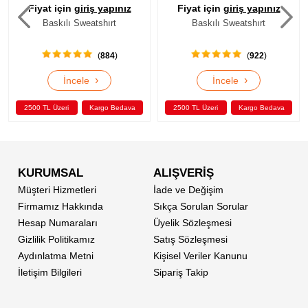
Fiyat için
giriş yapınız
Fiyat için
giriş yapınız
Baskılı Sweatshırt
Baskılı Sweatshırt
(
922
)
(
945
)
›
›
İncele
İncele
2500 TL Üzeri
Kargo Bedava
2500 TL Üzeri
Kargo Bedava
KURUMSAL
ALIŞVERİŞ
Müşteri Hizmetleri
İade ve Değişim
Firmamız Hakkında
Sıkça Sorulan Sorular
Hesap Numaraları
Üyelik Sözleşmesi
Gizlilik Politikamız
Satış Sözleşmesi
Aydınlatma Metni
Kişisel Veriler Kanunu
İletişim Bilgileri
Sipariş Takip