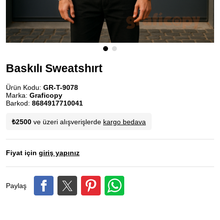
Baskılı Sweatshırt
Ürün Kodu:
GR-T-9078
Marka:
Graficopy
Barkod:
8684917710041
₺2500
ve üzeri alışverişlerde
kargo bedava
Fiyat için
giriş yapınız
Paylaş