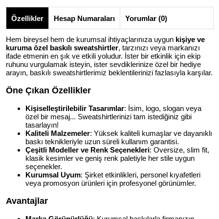
Özellikler
Hesap Numaraları
Yorumlar (0)
Hem bireysel hem de kurumsal ihtiyaçlarınıza uygun
kişiye ve
kuruma özel baskılı sweatshirtler
, tarzınızı veya markanızı
ifade etmenin en şık ve etkili yoludur. İster bir etkinlik için ekip
ruhunu vurgulamak isteyin, ister sevdiklerinize özel bir hediye
arayın, baskılı sweatshirtlerimiz beklentilerinizi fazlasıyla karşılar.
Öne Çıkan Özellikler
Kişiselleştirilebilir Tasarımlar
: İsim, logo, slogan veya
özel bir mesaj... Sweatshirtlerinizi tam istediğiniz gibi
tasarlayın!
Kaliteli Malzemeler
: Yüksek kaliteli kumaşlar ve dayanıklı
baskı teknikleriyle uzun süreli kullanım garantisi.
Çeşitli Modeller ve Renk Seçenekleri
: Oversize, slim fit,
klasik kesimler ve geniş renk paletiyle her stile uygun
seçenekler.
Kurumsal Uyum
: Şirket etkinlikleri, personel kıyafetleri
veya promosyon ürünleri için profesyonel görünümler.
Avantajlar
Marka Görünürlüğü
: Kurumsal baskılarla firmanızın